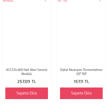
ACS724 40A Hall Akım Sensör
Dijital Akvaryum Termometresi
Modülü
50°~110°
257,09 TL
157,11 TL
Sepete Ekle
Sepete Ekle