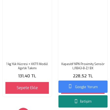
1 kg Yük Hücresi + HX711 Modül
Kapasitif NPN Proximity Sensör
Ağırlık Takımı
LJ18A3-8-Z/ BX
131,40 TL
228,52 TL
Google Yorum
Sepete Ekle
Sepete Ekle
İletişim