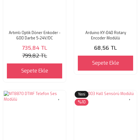
Artımlı Optik Döner Enkoder -
Arduino KY-040 Rotary
600 Darbe 5-24V/DC
Encoder Modülü
735,84 TL
68,56 TL
799,82 TL
Sepete Ekle
Sepete Ekle
Yeni
%10