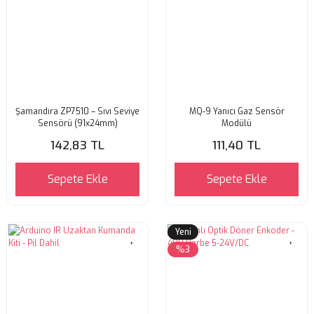
Şamandıra ZP7510 – Sıvı Seviye
MQ-9 Yanıcı Gaz Sensör
Sensörü (91x24mm)
Modülü
142,83 TL
111,40 TL
Sepete Ekle
Sepete Ekle
Yeni
%3