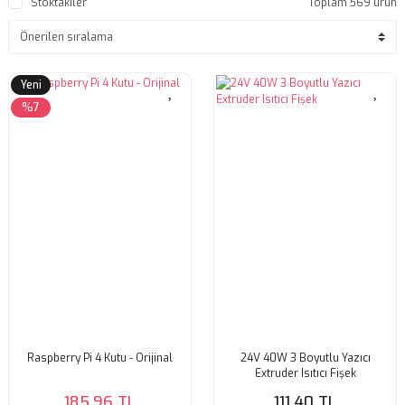
Stoktakiler
Toplam 569 ürün
Yeni
%7
Raspberry Pi 4 Kutu - Orijinal
24V 40W 3 Boyutlu Yazıcı
Extruder Isıtıcı Fişek
185,96 TL
111,40 TL