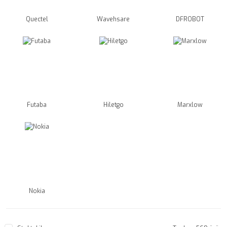
Quectel
Wavehsare
DFROBOT
Futaba
Hiletgo
Marxlow
Nokia