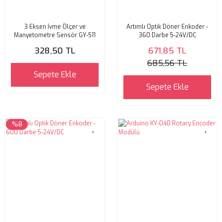
3 Eksen İvme Ölçer ve
Artımlı Optik Döner Enkoder -
Manyetometre Sensör GY-511
360 Darbe 5-24V/DC
328,50 TL
671,85 TL
685,56 TL
Sepete Ekle
Sepete Ekle
%8