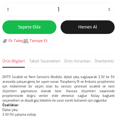
Sepete Ekle
Hemen Al
Ek Talep
Tavsiye Et
Ürün Bilgileri
Taksit Seçenekleri
Ürün Yorumları
Önerileriniz
DHT11 Sıcaklık ve Nem Sensörü Modülü, dijital çıkış sağlayarak 3.3V ile 5V
arasında çalışan geniş bir uyum sunar. Raspberry Pi ve Arduino projeleriniz
için mükemmel bir seçim olan bu sensör, çevresel sıcaklık ve nem
ölçümleri yapmanıza olanak tanır. Hassas ölçümleri sayesinde
projelerinizde doğru veriler elde etmenizi sağlar. Kolay bağlantı
seçenekleri ve düşük güç tüketimi ile uzun süreli kullanım için uygundur.
Özellikler:
Dijital çıkış
3.3V-5V çalışma voltajı