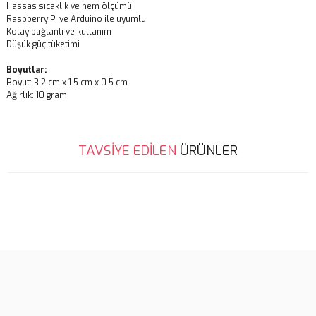
Hassas sıcaklık ve nem ölçümü
Raspberry Pi ve Arduino ile uyumlu
Kolay bağlantı ve kullanım
Düşük güç tüketimi
Boyutlar:
Boyut: 3.2 cm x 1.5 cm x 0.5 cm
Ağırlık: 10 gram
Bu ürünün fiyat bilgisi, resim, ürün açıklamalarında ve diğer
TAVSİYE EDİLEN
ÜRÜNLER
konularda yetersiz gördüğünüz noktaları öneri formunu kullanarak
Bu ürüne ilk yorumu siz yapın!
tarafımıza iletebilirsiniz.
Görüş ve önerileriniz için teşekkür ederiz.
Yorum Yaz
Ürün resmi kalitesiz, bozuk veya görüntülenemiyor.
Ürün açıklamasında eksik bilgiler bulunuyor.
Ürün bilgilerinde hatalar bulunuyor.
Ürün fiyatı diğer sitelerden daha pahalı.
Bu ürüne benzer farklı alternatifler olmalı.