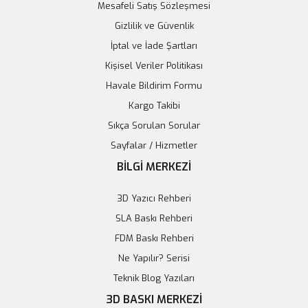
Mesafeli Satış Sözleşmesi
Gizlilik ve Güvenlik
İptal ve İade Şartları
Kişisel Veriler Politikası
Havale Bildirim Formu
Raspberry Pi 3-2-1 Kutu
Kargo Takibi
228,00 TL
Sıkça Sorulan Sorular
Sayfalar / Hizmetler
ABO-20 Bariyer Sensör - UP3330IR
Sepete Ekle
BİLGİ MERKEZİ
342,78 TL
3D Yazıcı Rehberi
SLA Baskı Rehberi
Sepete Ekle
FDM Baskı Rehberi
Ne Yapılır? Serisi
Teknik Blog Yazıları
3D BASKI MERKEZİ