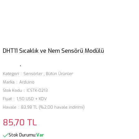
DHT11 Sıcaklık ve Nem Sensörü Modülü
Kategori
Sensörler
,
Bütün Ürünler
Marka
Arduino
Stok Kodu
ICSTK-0213
Fiyat
1,50 USD + KDV
Havale
83,98 TL (%2,00 havale indirimi)
85,70 TL
Stok Durumu:
Var