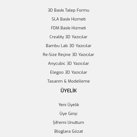
3D Baskı Talep Formu
SLA Baskı Hizmeti
FDM Baskı Hizmeti
Creality 3D Yazıcılar
Bambu Lab 3D Yazıcılar
Re-Size Reçine 3D Yazıcılar
Anycubic 3D Yazıcılar
Elegoo 3D Yazıcılar
Tasarım & Modelleme
ÜYELİK
3 Eksen İvme Ölçer ve Manyetometre Sensör GY-511
Yeni Üyelik
Üye Girişi
328,50 TL
Şifremi Unuttum
Bloglara Gözat
Sepete Ekle