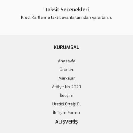
Taksit Seçenekleri
Kredi Kartlarına taksit avantajlarından yararlanın.
KURUMSAL
Anasayfa
Raspberry Pi 4 Kutu - Orijinal
Ürünler
185,96 TL
Markalar
199,96 TL
Atölye No 2023
İletişim
Sepete Ekle
Üretici Ortağı Ol
İletişim Formu
ALIŞVERİŞ