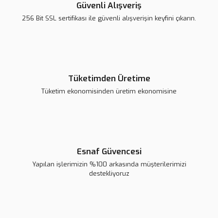
Güvenli Alışveriş
256 Bit SSL sertifikası ile güvenli alışverişin keyfini çıkarın.
Gönder
Tüketimden Üretime
Tüketim ekonomisinden üretim ekonomisine
4'lü Çizgi İzleyen Sensör Seti - 4 Way Tracking Module
99,98 TL
Esnaf Güvencesi
Yapılan işlerimizin %100 arkasında müşterilerimizi
Sepete Ekle
destekliyoruz
Yeni
%7