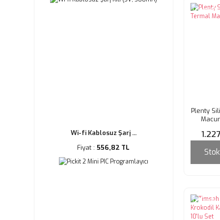
Tükendi
Plenty Si
Macun
1.22
Wi-fi Kablosuz Şarj ...
Fiyat :
556,82 TL
Stok
Tükendi