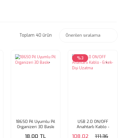
Toplam 40 ürün
%3
18650 Pil Uyumlu Pil
USB 2.0 ON/OFF
Organizeri 3D Baskı
Anahtarlı Kablo -
Erkek-Dişi Uzatma
18,00 TL
108,02
111,36