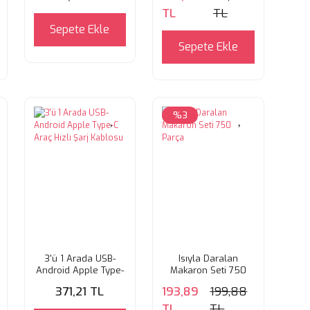
TL
TL
Sepete Ekle
Sepete Ekle
%3
3'ü 1 Arada USB-
Isıyla Daralan
Android Apple Type-
Makaron Seti 750
C Araç Hızlı Şarj
Parça
371,21 TL
193,89
199,88
Kablosu
TL
TL