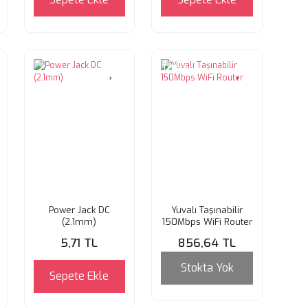
Tükendi
Power Jack DC
Yuvalı Taşınabilir
(2.1mm)
150Mbps WiFi Router
5,71 TL
856,64 TL
Stokta Yok
Sepete Ekle