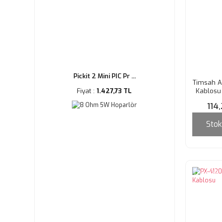
Pickit 2 Mini PIC Pr ...
Timsah Ağ
Fiyat :
1.427,73 TL
Kablosu 
114
Stok
Tükendi