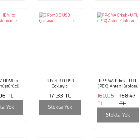
Tükendi
Tükendi
7 HDMI to
3 Port 3.0 USB
RP-SMA Erkek - U.FL
nüştürücü
Çoklayıcı
(IPEX) Anten Kablosu
aptör
,06 TL
171,33 TL
160,05
168,47
TL
TL
ta Yok
Stokta Yok
Stokta Yok