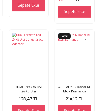
Sepete Ekle
Sepete Ekle
Yeni
HDMI Erkek to DVI
433 MHz 12 Kanal RF
24+5 Dişi
Elcik Kumanda
Dönüştürücü
168,47 TL
214,16 TL
Adaptör
Sepete Ekle
Sepete Ekle