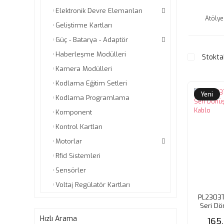
Elektronik Devre Elemanları
Atöly
Geliştirme Kartları
Güç - Batarya - Adaptör
Haberleşme Modülleri
Stokta
Kamera Modülleri
Kodlama Eğitim Setleri
Yeni
Kodlama Programlama
Komponent
Kontrol Kartları
Motorlar
Rfid Sistemleri
Sensörler
Voltaj Regülatör Kartları
PL2303T
Seri Dö
K
Hızlı Arama
165