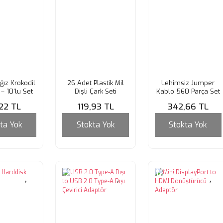
ız Krokodil
26 Adet Plastik Mil
Lehimsiz Jumper
– 10'lu Set
Dişli Çark Seti
Kablo 560 Parça Set
,22 TL
119,93 TL
342,66 TL
ta Yok
Stokta Yok
Stokta Yok
Tükendi
Tükendi