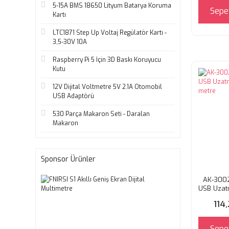
5-15A BMS 18650 Lityum Batarya Koruma
Sepe
Kartı
LTC1871 Step Up Voltaj Regülatör Kartı -
3,5-30V 10A
Raspberry Pi 5 İçin 3D Baskı Koruyucu
Kutu
12V Dijital Voltmetre 5V 2.1A Otomobil
USB Adaptörü
530 Parça Makaron Seti - Daralan
Makaron
Sponsor Ürünler
AK-300
USB Uzat
3 
114
Sepe