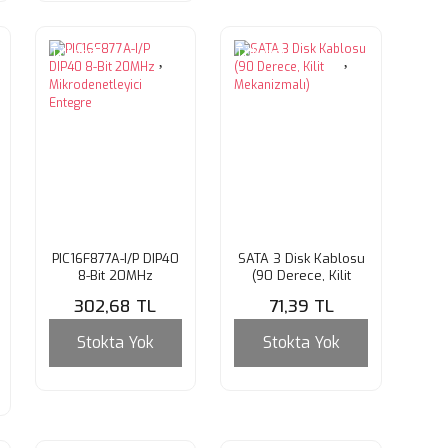
Tükendi
Tükendi
PIC16F877A-I/P DIP40
SATA 3 Disk Kablosu
8-Bit 20MHz
(90 Derece, Kilit
Mikrodenetleyici
Mekanizmalı)
302,68 TL
71,39 TL
Entegre
Stokta Yok
Stokta Yok