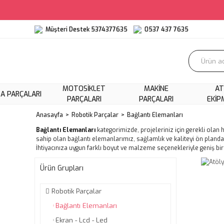
Müşteri Destek 5374377635
0537 437 7635
MOTOSIKLET
MAKINE
AT
A PARÇALARI
PARÇALARI
PARÇALARI
EKIP
Anasayfa
Robotik Parçalar
Bağlantı Elemanları
Bağlantı Elemanları
kategorimizde, projeleriniz için gerekli olan 
sahip olan bağlantı elemanlarımız, sağlamlık ve kaliteyi ön planda 
İhtiyacınıza uygun farklı boyut ve malzeme seçenekleriyle geniş bi
Ürün Grupları
Robotik Parçalar
Bağlantı Elemanları
Ekran - Lcd - Led