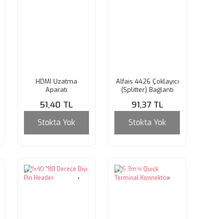
HDMI Uzatma
Alfais 4426 Çoklayıcı
Aparatı
(Splitter) Bağlantı
Kablo
51,40 TL
91,37 TL
Stokta Yok
Stokta Yok
Tükendi
Tükendi