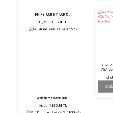
Tükendi
FNIRSI LCR‑ST1 LCR Ö ...
Fiyat :
1.713,28 TL
AL-454
VGA Dö
Ad
137
Stok
Geliştirme Kartı BBC ...
Fiyat :
1.570,51 TL