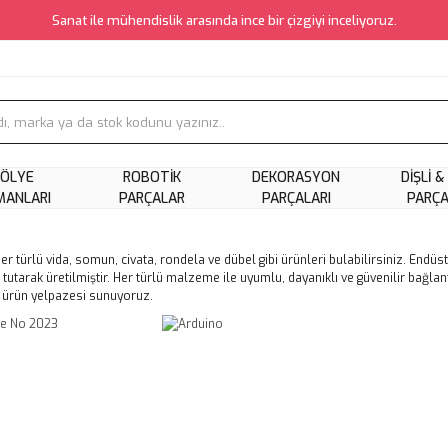
Sanat ile mühendislik arasında ince bir çizgiyi inceliyoruz.
ÖLYE
ROBOTIK
DEKORASYON
DIŞLI &
MANLARI
PARÇALAR
PARÇALARI
PARÇ
her türlü vida, somun, civata, rondela ve dübel gibi ürünleri bulabilirsiniz. Endü
tutarak üretilmiştir. Her türlü malzeme ile uyumlu, dayanıklı ve güvenilir bağla
r ürün yelpazesi sunuyoruz.