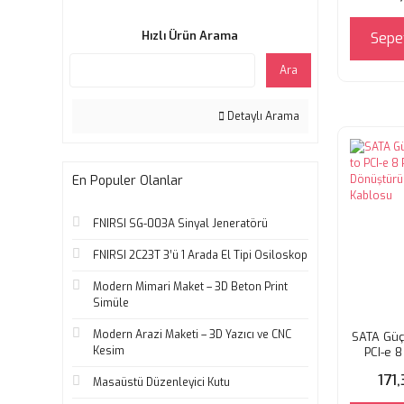
Hızlı Ürün Arama
Sepe
Ara
Detaylı Arama
En Populer Olanlar
FNIRSI SG-003A Sinyal Jeneratörü
FNIRSI 2C23T 3’ü 1 Arada El Tipi Osiloskop
Modern Mimari Maket – 3D Beton Print
Simüle
Modern Arazi Maketi – 3D Yazıcı ve CNC
SATA Güç
Kesim
PCI-e 8
Dönüşt
171
Ka
Masaüstü Düzenleyici Kutu