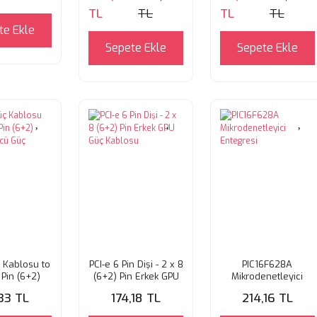
TL
TL
TL
TL
te Ekle
Sepete Ekle
Sepete Ekle
 Kablosu to
PCI-e 6 Pin Dişi - 2 x 8
PIC16F628A
 Pin (6+2)
(6+2) Pin Erkek GPU
Mikrodenetleyici
ürücü Güç
Güç Kablosu
Entegresi
,33 TL
174,18 TL
214,16 TL
blosu