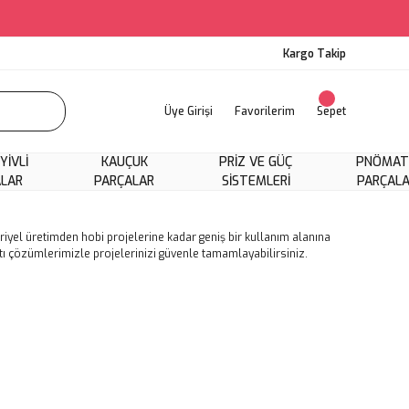
Kargo Takip
Üye Girişi
Favorilerim
Sepet
 YIVLI
KAUÇUK
PRIZ VE GÜÇ
PNÖMAT
ALAR
PARÇALAR
SISTEMLERI
PARÇAL
striyel üretimden hobi projelerine kadar geniş bir kullanım alanına
ntı çözümlerimizle projelerinizi güvenle tamamlayabilirsiniz.