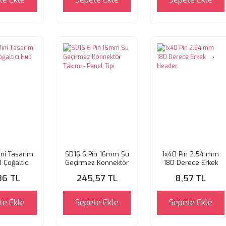
ini Tasarım
SD16 6 Pin 16mm Su
1x40 Pin 2.54 mm
 Çoğaltıcı
Geçirmez Konnektör
180 Derece Erkek
Hub
Takımı - Panel Tipi
Header
,36 TL
245,57 TL
8,57 TL
te Ekle
Sepete Ekle
Sepete Ekle