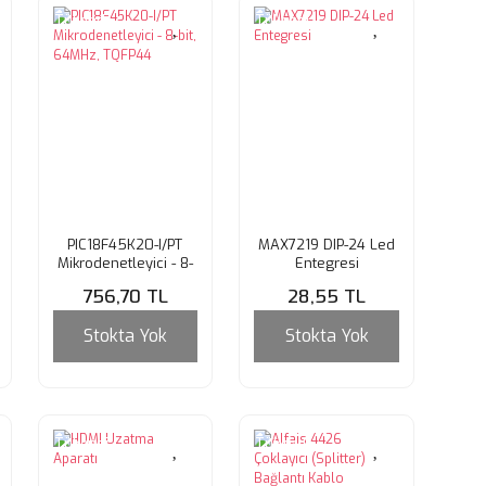
Tükendi
Tükendi
PIC18F45K20-I/PT
MAX7219 DIP-24 Led
Mikrodenetleyici - 8-
Entegresi
bit, 64MHz, TQFP44
756,70 TL
28,55 TL
Stokta Yok
Stokta Yok
Tükendi
Tükendi