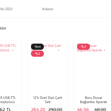
e No 2023
Arduino
kiler
Yeni
%3
%2
A USB-TTL
12'li Özel Dişli Çark
Boru Duvar
nüştürücü
Seti
Bağlantısı Aparatı
ablo
,62 TL
284,20
290,00
46,56
48,00