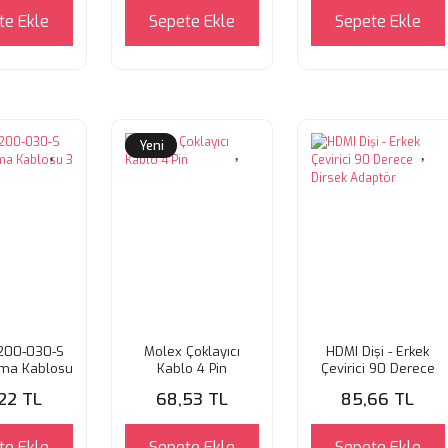
te Ekle
Sepete Ekle
Sepete Ekle
Yeni
200-030-S
Molex Çoklayıcı
HDMI Dişi - Erkek
ma Kablosu
Kablo 4 Pin
Çevirici 90 Derece
metre
Dirsek Adaptör
,22 TL
68,53 TL
85,66 TL
te Ekle
Sepete Ekle
Sepete Ekle