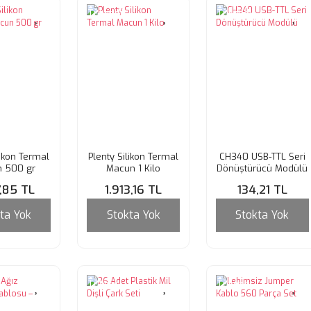
Tükendi
Tükendi
likon Termal
Plenty Silikon Termal
CH340 USB-TTL Seri
 500 gr
Macun 1 Kilo
Dönüştürücü Modülü
7,85 TL
1.913,16 TL
134,21 TL
ta Yok
Stokta Yok
Stokta Yok
Tükendi
Tükendi