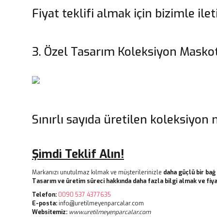
Fiyat teklifi almak için bizimle ile
3. Özel Tasarım Koleksiyon Masko
Sınırlı sayıda üretilen koleksiyon m
Şimdi Teklif Alın!
Markanızı unutulmaz kılmak ve müşterilerinizle
daha güçlü bir ba
Tasarım ve üretim süreci hakkında daha fazla bilgi almak ve fiyat
Telefon:
0090 537 4377635
E-posta:
info@uretilmeyenparcalar.com
Websitemiz:
www.uretilmeyenparcalar.com