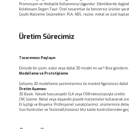
Promosyon ve Hediyelik Kullanımına Uygundur: Etkinliklerde dağıtabil
Koleksiyon Değeri Taşır: Özel tasarımlar ile benzersiz ürünler yarat
Çeşitli Malzeme Seçenekleri: PLA, ABS, reçine, metal ve özel kapla
Üretim Sürecimiz
Tasarımınızı Paylaşın
Elinizde bir çizim, eskiz veya dijital 3D model mi var? Bize gönderin,
Modelleme ve Prototipleme
Gelişmiş 3D modelleme yazılımlarımız ile maskot figürünüzü dijital
Üretim Aşaması
3D Baskı: Yüksek hassasiyetli SLA veya FDM teknolojisiyle üretilir.
CNC İşleme: Metal veya dayanıklı plastik malzemeler kullanarak üre
El İşçiliği ve Boyama: Profesyonel sanatçılarımız, ürünlerinize detay 
Son Kontroller ve TeslimatÜrününüz titiz kalite kontrollerinden geçt