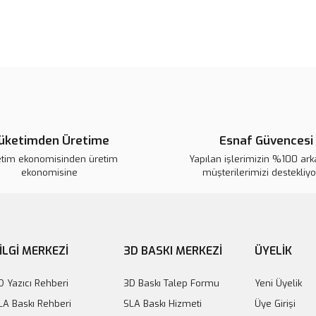
üketimden Üretime
Esnaf Güvencesi
etim ekonomisinden üretim
Yapılan işlerimizin %100 ar
ekonomisine
müşterilerimizi destekliy
İLGİ MERKEZİ
3D BASKI MERKEZİ
ÜYELİK
D Yazıcı Rehberi
3D Baskı Talep Formu
Yeni Üyelik
LA Baskı Rehberi
SLA Baskı Hizmeti
Üye Girişi