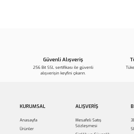
Güvenli Alışveriş
T
256 Bit SSL sertifikası ile güvenli
Tük
alışverişin keyfini çıkarın.
KURUMSAL
ALIŞVERİŞ
B
Anasayfa
Mesafeli Satış
3
Sözleşmesi
Ürünler
S