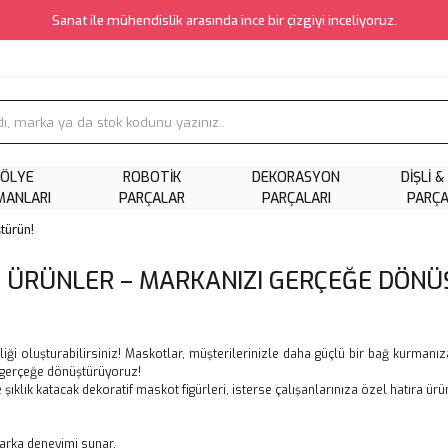
Sanat ile mühendislik arasında ince bir çizgiyi inceliyoruz.
ÖLYE
ROBOTIK
DEKORASYON
DIŞLI &
MANLARI
PARÇALAR
PARÇALARI
PARÇ
türün!
 ÜRÜNLER – MARKANIZI GERÇEĞE DÖNÜ
 oluşturabilirsiniz! Maskotlar, müşterilerinizle daha güçlü bir bağ kurmanıza 
i gerçeğe dönüştürüyoruz!
e şıklık katacak dekoratif maskot figürleri, isterse çalışanlarınıza özel hatıra ür
 marka deneyimi sunar.