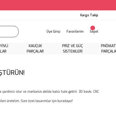
Kargo Takip
Üye Girişi
Favorilerim
Sepet
 YIVLI
KAUÇUK
PRIZ VE GÜÇ
PNÖMAT
ALAR
PARÇALAR
SISTEMLERI
PARÇAL
ŞTÜRÜN!
yardımcı olur ve markanızı akılda kalıcı hale getirir. 3D baskı, CNC
ünleri üretelim. Size özel tasarımlar için buradayız!