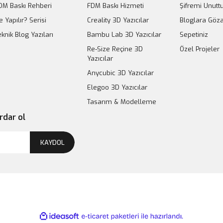
DM Baskı Rehberi
FDM Baskı Hizmeti
Şifremi Unut
e Yapılır? Serisi
Creality 3D Yazıcılar
Bloglara Göza
eknik Blog Yazıları
Bambu Lab 3D Yazıcılar
Sepetiniz
Re-Size Reçine 3D
Özel Projeler
Yazıcılar
Anycubic 3D Yazıcılar
Elegoo 3D Yazıcılar
Tasarım & Modelleme
rdar ol
KAYDOL
ile
ideasoft
e-