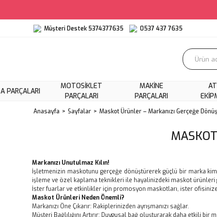
Müşteri Destek 5374377635
0537 437 7635
MOTOSIKLET
MAKINE
AT
A PARÇALARI
PARÇALARI
PARÇALARI
EKIP
Anasayfa
Sayfalar
Maskot Ürünler – Markanızı Gerçeğe Dönüş
MASKOT
Markanızı Unutulmaz Kılın!
İşletmenizin maskotunu gerçeğe dönüştürerek güçlü bir marka kimliği
işleme ve özel kaplama teknikleri ile hayalinizdeki maskot ürünler
İster fuarlar ve etkinlikler için promosyon maskotları, ister ofisiniz
Maskot Ürünleri Neden Önemli?
Markanızı Öne Çıkarır: Rakiplerinizden ayrışmanızı sağlar.
Müşteri Bağlılığını Artırır: Duygusal bağ oluşturarak daha etkili bir