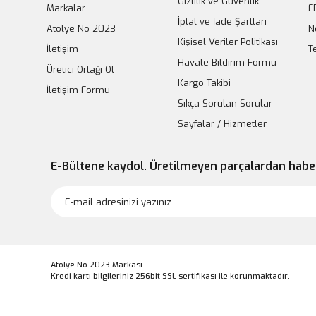
Gizlilik ve Güvenlik
Markalar
F
İptal ve İade Şartları
Atölye No 2023
N
Kişisel Veriler Politikası
İletişim
T
Havale Bildirim Formu
Üretici Ortağı Ol
Kargo Takibi
İletişim Formu
Sıkça Sorulan Sorular
Sayfalar / Hizmetler
E-Bültene kaydol. Üretilmeyen parçalardan habe
Atölye No 2023 Markası
Kredi kartı bilgileriniz 256bit SSL sertifikası ile korunmaktadır.