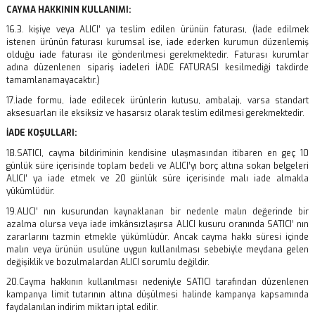
CAYMA HAKKININ KULLANIMI:
16.3. kişiye veya ALICI’ ya teslim edilen ürünün faturası, (İade edilmek
istenen ürünün faturası kurumsal ise, iade ederken kurumun düzenlemiş
olduğu iade faturası ile gönderilmesi gerekmektedir. Faturası kurumlar
adına düzenlenen sipariş iadeleri İADE FATURASI kesilmediği takdirde
tamamlanamayacaktır.)
17.İade formu, İade edilecek ürünlerin kutusu, ambalajı, varsa standart
aksesuarları ile eksiksiz ve hasarsız olarak teslim edilmesi gerekmektedir.
İADE KOŞULLARI:
18.SATICI, cayma bildiriminin kendisine ulaşmasından itibaren en geç 10
günlük süre içerisinde toplam bedeli ve ALICI’yı borç altına sokan belgeleri
ALICI’ ya iade etmek ve 20 günlük süre içerisinde malı iade almakla
yükümlüdür.
19.ALICI’ nın kusurundan kaynaklanan bir nedenle malın değerinde bir
azalma olursa veya iade imkânsızlaşırsa ALICI kusuru oranında SATICI’ nın
zararlarını tazmin etmekle yükümlüdür. Ancak cayma hakkı süresi içinde
malın veya ürünün usulüne uygun kullanılması sebebiyle meydana gelen
değişiklik ve bozulmalardan ALICI sorumlu değildir.
20.Cayma hakkının kullanılması nedeniyle SATICI tarafından düzenlenen
kampanya limit tutarının altına düşülmesi halinde kampanya kapsamında
faydalanılan indirim miktarı iptal edilir.