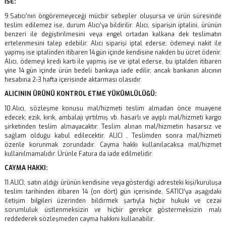
İSE:
9.Satıcı’nın öngöremeyeceği mücbir sebepler oluşursa ve ürün süresinde
teslim edilemez ise, durum Alıcı’ya bildirilir. Alıcı, siparişin iptalini, ürünün
benzeri ile değiştirilmesini veya engel ortadan kalkana dek teslimatın
ertelenmesini talep edebilir. Alıcı siparişi iptal ederse; ödemeyi nakit ile
yapmış ise iptalinden itibaren 14 gün içinde kendisine nakden bu ücret ödenir.
Alıcı, ödemeyi kredi kartı ile yapmış ise ve iptal ederse, bu iptalden itibaren
yine 14 gün içinde ürün bedeli bankaya iade edilir, ancak bankanın alıcının
hesabına 2-3 hafta içerisinde aktarması olasıdır.
ALICININ ÜRÜNÜ KONTROL ETME YÜKÜMLÜLÜĞÜ:
10.Alıcı, sözleşme konusu mal/hizmeti teslim almadan önce muayene
edecek; ezik, kırık, ambalajı yırtılmış vb. hasarlı ve ayıplı mal/hizmeti kargo
şirketinden teslim almayacaktır. Teslim alınan mal/hizmetin hasarsız ve
sağlam olduğu kabul edilecektir. ALICI , Teslimden sonra mal/hizmeti
özenle korunmak zorundadır. Cayma hakkı kullanılacaksa mal/hizmet
kullanılmamalıdır. Ürünle Fatura da iade edilmelidir.
CAYMA HAKKI:
11.ALICI; satın aldığı ürünün kendisine veya gösterdiği adresteki kişi/kuruluşa
teslim tarihinden itibaren 14 (on dört) gün içerisinde, SATICI’ya aşağıdaki
iletişim bilgileri üzerinden bildirmek şartıyla hiçbir hukuki ve cezai
sorumluluk üstlenmeksizin ve hiçbir gerekçe göstermeksizin malı
reddederek sözleşmeden cayma hakkını kullanabilir.