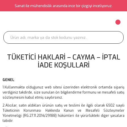
Sanat ile mühendislik arasında ince bir çizgiyi inceliyoruz.
TÜKETICI HAKLARI – CAYMA – İPTAL
İADE KOŞULLARI
GENEL
:
1.Kullanmakta olduğunuz web sitesi üzerinden elektronik ortamda sipariş
verdiğiniz takdirde, size sunulan ön bilgilendirme formunu ve mesafeli satış
sözleşmesini kabul etmiş sayılırsınız.
2.Alıcılar, satın aldıkları ürünün satış ve teslimi ile ilgili olarak 6502 sayılı
Tüketicinin Korunması Hakkında Kanun ve Mesafeli Sözleşmeler
Yönetmeliği (RG:27.11.2014/29188) hükümleri ile yürürlükteki diğer yasalara
tabidir.