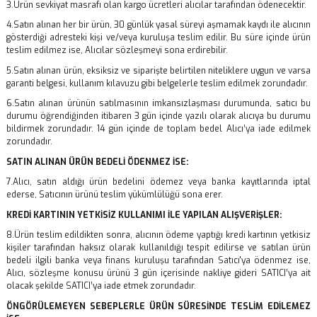
3.Ürün sevkiyat masrafı olan kargo ücretleri alıcılar tarafından ödenecektir.
4.Satın alınan her bir ürün, 30 günlük yasal süreyi aşmamak kaydı ile alıcının
gösterdiği adresteki kişi ve/veya kuruluşa teslim edilir. Bu süre içinde ürün
teslim edilmez ise, Alıcılar sözleşmeyi sona erdirebilir.
5.Satın alınan ürün, eksiksiz ve siparişte belirtilen niteliklere uygun ve varsa
garanti belgesi, kullanım kılavuzu gibi belgelerle teslim edilmek zorundadır.
6.Satın alınan ürünün satılmasının imkansızlaşması durumunda, satıcı bu
durumu öğrendiğinden itibaren 3 gün içinde yazılı olarak alıcıya bu durumu
bildirmek zorundadır. 14 gün içinde de toplam bedel Alıcı’ya iade edilmek
zorundadır.
SATIN ALINAN ÜRÜN BEDELİ ÖDENMEZ İSE:
7.Alıcı, satın aldığı ürün bedelini ödemez veya banka kayıtlarında iptal
ederse, Satıcının ürünü teslim yükümlülüğü sona erer.
KREDİ KARTININ YETKİSİZ KULLANIMI İLE YAPILAN ALIŞVERİŞLER:
8.Ürün teslim edildikten sonra, alıcının ödeme yaptığı kredi kartının yetkisiz
kişiler tarafından haksız olarak kullanıldığı tespit edilirse ve satılan ürün
bedeli ilgili banka veya finans kuruluşu tarafından Satıcı'ya ödenmez ise,
Alıcı, sözleşme konusu ürünü 3 gün içerisinde nakliye gideri SATICI’ya ait
olacak şekilde SATICI’ya iade etmek zorundadır.
ÖNGÖRÜLEMEYEN SEBEPLERLE ÜRÜN SÜRESİNDE TESLİM EDİLEMEZ