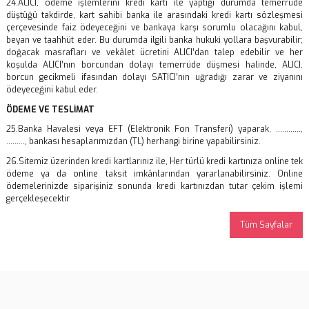
24.ALICI, ödeme işlemlerini kredi kartı ile yaptığı durumda temerrüde
düştüğü takdirde, kart sahibi banka ile arasındaki kredi kartı sözleşmesi
çerçevesinde faiz ödeyeceğini ve bankaya karşı sorumlu olacağını kabul,
beyan ve taahhüt eder. Bu durumda ilgili banka hukuki yollara başvurabilir;
doğacak masrafları ve vekâlet ücretini ALICI’dan talep edebilir ve her
koşulda ALICI’nın borcundan dolayı temerrüde düşmesi halinde, ALICI,
borcun gecikmeli ifasından dolayı SATICI’nın uğradığı zarar ve ziyanını
ödeyeceğini kabul eder.
ÖDEME VE TESLİMAT
25.Banka Havalesi veya EFT (Elektronik Fon Transferi) yaparak, ............,
........., bankası hesaplarımızdan (TL) herhangi birine yapabilirsiniz.
26.Sitemiz üzerinden kredi kartlarınız ile, Her türlü kredi kartınıza online tek
ödeme ya da online taksit imkânlarından yararlanabilirsiniz. Online
ödemelerinizde siparişiniz sonunda kredi kartınızdan tutar çekim işlemi
gerçekleşecektir
Tüm Sayfalar