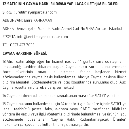
12.SATICININ CAYMA HAKKI BİLDİRİMİ YAPILACAK İLETİŞİM BİLGİLERİ:
ŞİRKET: uretilmeyenparcalar.com
ADI/UNVANI: Emre KAHRAMAN
ADRES: Denizköşkler Mah. Dr. Sadık Ahmet Cad. No 98/A Avcılar - Istanbul
EPOSTA: info@uretilmeyenparcalar.com
TEL: 0537 437 7635
CAYMA HAKKININ SÜRESİ:
13.Alıcı, satın aldığı eğer bir hizmet ise, bu 14 günlük süre sözleşmenin
imzalandığı tarihten itibaren başlar. Cayma hakkı süresi sona ermeden
önce, tüketicinin onayı ile hizmetin ifasına başlanan hizmet
sözleşmelerinde cayma hakkı kullanılamaz. Alıcı’ya Cayma hakkına ilişkin
bildirim Mesafeli Sözleşmelerde ve İptal Koşullarında sunulmuş olup, Alıcı
Cayma koşullarını bilerek sipariş vermektedir.
14.Cayma hakkının kullanımından kaynaklanan masraflar SATICI’ ya aittir.
15.Cayma hakkının kullanılması için 14 (ondört) günlük süre içinde SATICI' ya
iadeli taahhütlü posta, faks, e-posta veya SATICI tarafından bildirilen
yöntem ile yazılı veya ilgili yöntemle bildirimde bulunulması ve ürünün işbu
sözleşmede düzenlenen "Cayma Hakkı Kullanılamayacak Ürünler"
hükümleri çerçevesinde kullanılmamış olması şarttır.