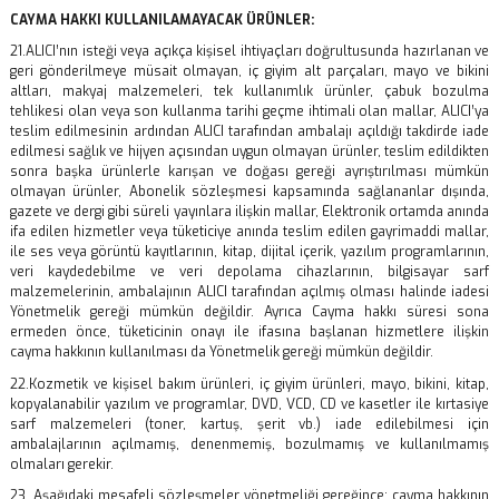
CAYMA HAKKI KULLANILAMAYACAK ÜRÜNLER:
21.ALICI’nın isteği veya açıkça kişisel ihtiyaçları doğrultusunda hazırlanan ve
geri gönderilmeye müsait olmayan, iç giyim alt parçaları, mayo ve bikini
altları, makyaj malzemeleri, tek kullanımlık ürünler, çabuk bozulma
tehlikesi olan veya son kullanma tarihi geçme ihtimali olan mallar, ALICI’ya
teslim edilmesinin ardından ALICI tarafından ambalajı açıldığı takdirde iade
edilmesi sağlık ve hijyen açısından uygun olmayan ürünler, teslim edildikten
sonra başka ürünlerle karışan ve doğası gereği ayrıştırılması mümkün
olmayan ürünler, Abonelik sözleşmesi kapsamında sağlananlar dışında,
gazete ve dergi gibi süreli yayınlara ilişkin mallar, Elektronik ortamda anında
ifa edilen hizmetler veya tüketiciye anında teslim edilen gayrimaddi mallar,
ile ses veya görüntü kayıtlarının, kitap, dijital içerik, yazılım programlarının,
veri kaydedebilme ve veri depolama cihazlarının, bilgisayar sarf
malzemelerinin, ambalajının ALICI tarafından açılmış olması halinde iadesi
Yönetmelik gereği mümkün değildir. Ayrıca Cayma hakkı süresi sona
ermeden önce, tüketicinin onayı ile ifasına başlanan hizmetlere ilişkin
cayma hakkının kullanılması da Yönetmelik gereği mümkün değildir.
22.Kozmetik ve kişisel bakım ürünleri, iç giyim ürünleri, mayo, bikini, kitap,
kopyalanabilir yazılım ve programlar, DVD, VCD, CD ve kasetler ile kırtasiye
sarf malzemeleri (toner, kartuş, şerit vb.) iade edilebilmesi için
ambalajlarının açılmamış, denenmemiş, bozulmamış ve kullanılmamış
olmaları gerekir.
23. Aşağıdaki mesafeli sözleşmeler yönetmeliği gereğince; cayma hakkının