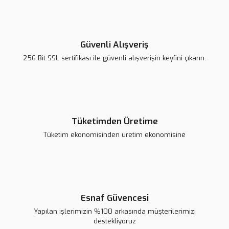
Ürün fiyatı diğer sitelerden daha pahalı.
Bu ürüne benzer farklı alternatifler olmalı.
Güvenli Alışveriş
256 Bit SSL sertifikası ile güvenli alışverişin keyfini çıkarın.
16 Butonlu 4x4 Matrix Tuş Takımı
Gönder
94,98 TL
Tüketimden Üretime
99,98 TL
Tüketim ekonomisinden üretim ekonomisine
Sepete Ekle
Esnaf Güvencesi
Yapılan işlerimizin %100 arkasında müşterilerimizi
destekliyoruz