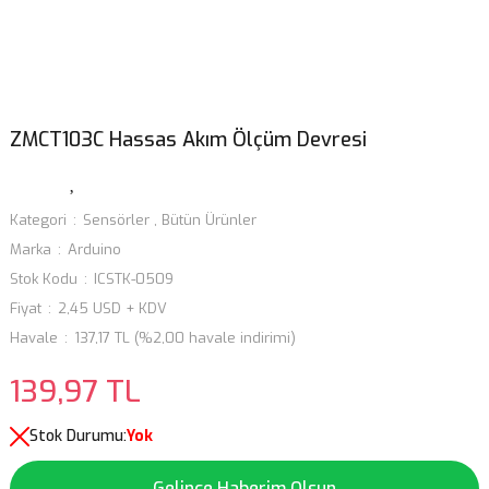
ZMCT103C Hassas Akım Ölçüm Devresi
Kategori
Sensörler
,
Bütün Ürünler
Marka
Arduino
Stok Kodu
ICSTK-0509
Fiyat
2,45 USD + KDV
Havale
137,17 TL (%2,00 havale indirimi)
139,97 TL
Stok Durumu:
Yok
Gelince Haberim Olsun