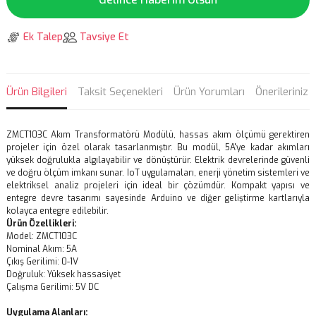
Ek Talep
Tavsiye Et
Ürün Bilgileri
Taksit Seçenekleri
Ürün Yorumları
Önerileriniz
ZMCT103C Akım Transformatörü Modülü, hassas akım ölçümü gerektiren
projeler için özel olarak tasarlanmıştır. Bu modül, 5A'ye kadar akımları
yüksek doğrulukla algılayabilir ve dönüştürür. Elektrik devrelerinde güvenli
ve doğru ölçüm imkanı sunar. IoT uygulamaları, enerji yönetim sistemleri ve
elektriksel analiz projeleri için ideal bir çözümdür. Kompakt yapısı ve
entegre devre tasarımı sayesinde Arduino ve diğer geliştirme kartlarıyla
kolayca entegre edilebilir.
Ürün Özellikleri:
Model: ZMCT103C
Nominal Akım: 5A
Çıkış Gerilimi: 0-1V
Doğruluk: Yüksek hassasiyet
Çalışma Gerilimi: 5V DC
Uygulama Alanları: