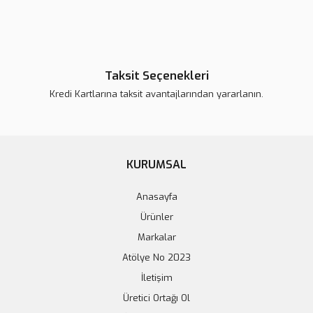
Taksit Seçenekleri
Kredi Kartlarına taksit avantajlarından yararlanın.
KURUMSAL
Anasayfa
Ürünler
Markalar
Atölye No 2023
SD16 6 Pin 16mm Su Geçirmez Konnektör Takımı - Panel Tipi
İletişim
Üretici Ortağı Ol
245,66 TL