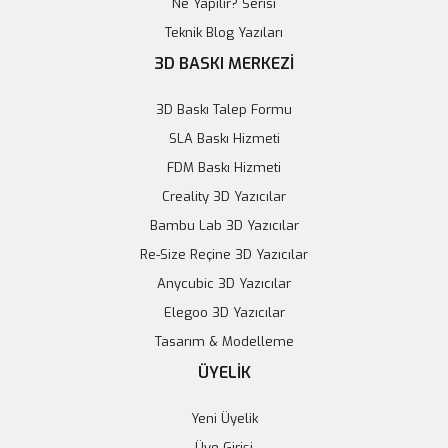
Ne Yapılır? Serisi
12V 1 Kanal LDR Işık Sensörü Kontrollü Röle Kartı
Teknik Blog Yazıları
3D BASKI MERKEZİ
114,26 TL
3D Baskı Talep Formu
Sepete Ekle
SLA Baskı Hizmeti
FDM Baskı Hizmeti
Creality 3D Yazıcılar
Bambu Lab 3D Yazıcılar
Re-Size Reçine 3D Yazıcılar
Anycubic 3D Yazıcılar
Elegoo 3D Yazıcılar
Tasarım & Modelleme
ÜYELİK
Yeni Üyelik
Üye Girişi