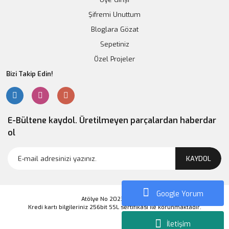
Şifremi Unuttum
Bloglara Gözat
1 kg Yük Hücresi + HX711 Modül Ağırlık Takımı
Sepetiniz
Özel Projeler
131,40 TL
Bizi Takip Edin!
Sepete Ekle
E-Bültene kaydol. Üretilmeyen parçalardan haberdar
ol
KAYDOL
Google Yorum
Atölye No 2023 Markası
Kredi kartı bilgileriniz 256bit SSL sertifikası ile korunmaktadır.
İletişim