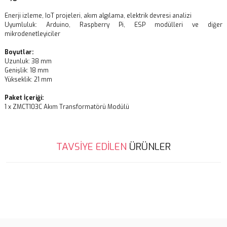
Enerji izleme, IoT projeleri, akım algılama, elektrik devresi analizi
Uyumluluk: Arduino, Raspberry Pi, ESP modülleri ve diğer
mikrodenetleyiciler
Boyutlar:
Uzunluk: 38 mm
Genişlik: 18 mm
Yükseklik: 21 mm
Paket İçeriği:
1 x ZMCT103C Akım Transformatörü Modülü
Bu ürünün fiyat bilgisi, resim, ürün açıklamalarında ve diğer
TAVSİYE EDİLEN
ÜRÜNLER
konularda yetersiz gördüğünüz noktaları öneri formunu kullanarak
Bu ürüne ilk yorumu siz yapın!
tarafımıza iletebilirsiniz.
Görüş ve önerileriniz için teşekkür ederiz.
%5
Yorum Yaz
Ürün resmi kalitesiz, bozuk veya görüntülenemiyor.
Ürün açıklamasında eksik bilgiler bulunuyor.
Ürün bilgilerinde hatalar bulunuyor.