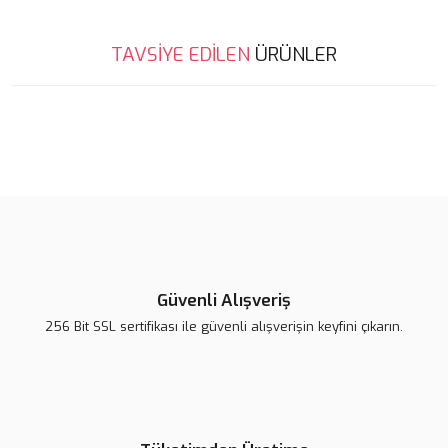
Bu ürünün fiyat bilgisi, resim, ürün açıklamalarında ve diğer
TAVSİYE EDİLEN
ÜRÜNLER
konularda yetersiz gördüğünüz noktaları öneri formunu kullanarak
Bu ürüne ilk yorumu siz yapın!
tarafımıza iletebilirsiniz.
Görüş ve önerileriniz için teşekkür ederiz.
Yorum Yaz
Ürün resmi kalitesiz, bozuk veya görüntülenemiyor.
Ürün açıklamasında eksik bilgiler bulunuyor.
Ürün bilgilerinde hatalar bulunuyor.
Ürün fiyatı diğer sitelerden daha pahalı.
Bu ürüne benzer farklı alternatifler olmalı.
Güvenli Alışveriş
Mikro SD Kart Modülü
256 Bit SSL sertifikası ile güvenli alışverişin keyfini çıkarın.
54,27 TL
1600X Dijital USB Mikroskop
Gönder
Sepete Ekle
999,78 TL