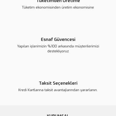
Tüketimden Üretime
Sepete Ekle
Tüketim ekonomisinden üretim ekonomisine
Esnaf Güvencesi
Yapılan işlerimizin %100 arkasında müşterilerimizi
destekliyoruz
Taksit Seçenekleri
Kredi Kartlarına taksit avantajlarından yararlanın.
1000X Dijital USB Mikroskop - LED
771,26 TL
Sepete Ekle