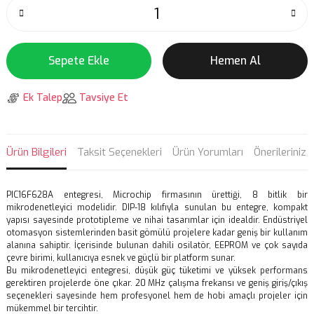
Sepete Ekle
Hemen Al
Ek Talep
Tavsiye Et
Ürün Bilgileri
Taksit Seçenekleri
Ürün Yorumları
Önerileriniz
PIC16F628A entegresi, Microchip firmasının ürettiği, 8 bitlik bir
mikrodenetleyici modelidir. DIP-18 kılıfıyla sunulan bu entegre, kompakt
yapısı sayesinde prototipleme ve nihai tasarımlar için idealdir. Endüstriyel
otomasyon sistemlerinden basit gömülü projelere kadar geniş bir kullanım
alanına sahiptir. İçerisinde bulunan dahili osilatör, EEPROM ve çok sayıda
çevre birimi, kullanıcıya esnek ve güçlü bir platform sunar.
Bu mikrodenetleyici entegresi, düşük güç tüketimi ve yüksek performans
gerektiren projelerde öne çıkar. 20 MHz çalışma frekansı ve geniş giriş/çıkış
seçenekleri sayesinde hem profesyonel hem de hobi amaçlı projeler için
mükemmel bir tercihtir.