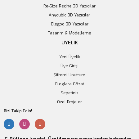
Re-Size Reçine 3D Yazıcılar
145,57 TL
Anycubic 3D Yazıcılar
148,54 TL
Elegoo 3D Yazıcılar
Stokta Yok
Tasarım & Modelleme
ÜYELİK
Tükendi
Yeni Üyelik
Üye Girişi
Şifremi Unuttum
Bloglara Gözat
Sepetiniz
Özel Projeler
Bizi Takip Edin!