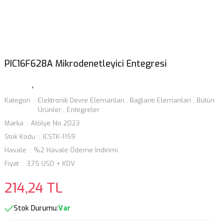
PIC16F628A Mikrodenetleyici Entegresi
Kategori
Elektronik Devre Elemanları
,
Bağlantı Elemanları
,
Bütün
Ürünler
,
Entegreler
Marka
Atölye No 2023
Stok Kodu
ICSTK-1159
Havale
%2 Havale Ödeme İndirimi
Fiyat
3,75 USD + KDV
214,24 TL
Stok Durumu:
Var