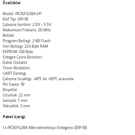
Özellikler
Model: PIC16F628A-I/P
Kılıf Tipi: DIP-18
Çalışma Gerilimi: 2.0V – 5.5V
Maksimum Frekans: 20 MHz
Bellek:
Program Belleği: 2 KB Flash
Veri Belleği: 224 Byte RAM
EEPROM: 128 Byte
Entegre Çevre Birimleri:
Dahili Osilatör
Timer Modülleri
UART Desteği
Çalışma Sıcaklığı: -40°C ile +85°C arasında
Pin Sayısı: 18
Boyutlar
Uzunluk: 22 mm
Genişlik: 7 mm
Yükseklik: 3 mm
Paket İçeriği
1 x PIC16F628A Mikrodenetleyici Entegresi (DIP-18)