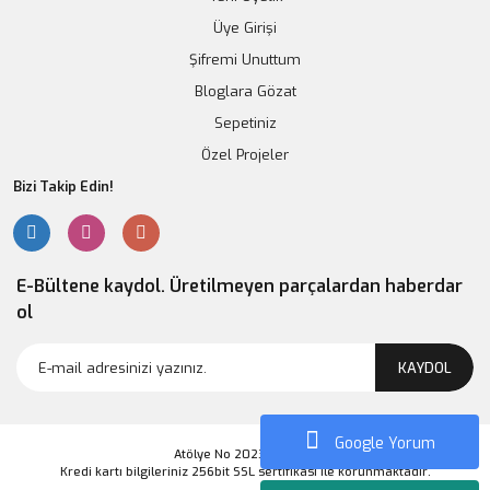
Sepete Ekle
Üye Girişi
Şifremi Unuttum
Bloglara Gözat
Sepetiniz
Özel Projeler
Bizi Takip Edin!
E-Bültene kaydol. Üretilmeyen parçalardan haberdar
ol
KAYDOL
0.96 inç OLED Ekran (Sarı/Mavi) 4 Pinli
Google Yorum
168,41 TL
Atölye No 2023 Markası
Kredi kartı bilgileriniz 256bit SSL sertifikası ile korunmaktadır.