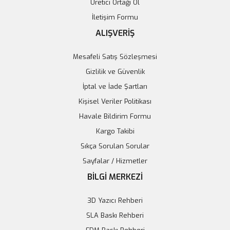
Üretici Ortağı Ol
İletişim Formu
ALIŞVERİŞ
Mesafeli Satış Sözleşmesi
Gizlilik ve Güvenlik
İptal ve İade Şartları
Kişisel Veriler Politikası
Duttek SATA Kablosu Uzatma Erkek
Havale Bildirim Formu
Kargo Takibi
85,63 TL
Sıkça Sorulan Sorular
Sayfalar / Hizmetler
Sepete Ekle
BİLGİ MERKEZİ
3D Yazıcı Rehberi
SLA Baskı Rehberi