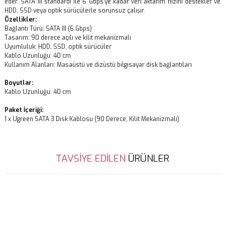
eder. SATA III standardı ile 6 Gbps'ye kadar veri aktarım hızını destekler ve
HDD, SSD veya optik sürücülerle sorunsuz çalışır.
Özellikler:
Bağlantı Türü: SATA III (6 Gbps)
Tasarım: 90 derece açılı ve kilit mekanizmalı
Uyumluluk: HDD, SSD, optik sürücüler
Kablo Uzunluğu: 40 cm
Kullanım Alanları: Masaüstü ve dizüstü bilgisayar disk bağlantıları
Boyutlar:
Kablo Uzunluğu: 40 cm
Paket İçeriği:
1 x Ugreen SATA 3 Disk Kablosu (90 Derece, Kilit Mekanizmalı)
Bu ürünün fiyat bilgisi, resim, ürün açıklamalarında ve diğer
TAVSİYE EDİLEN
ÜRÜNLER
konularda yetersiz gördüğünüz noktaları öneri formunu kullanarak
Bu ürüne ilk yorumu siz yapın!
tarafımıza iletebilirsiniz.
Görüş ve önerileriniz için teşekkür ederiz.
Yorum Yaz
Ürün resmi kalitesiz, bozuk veya görüntülenemiyor.
Ürün açıklamasında eksik bilgiler bulunuyor.