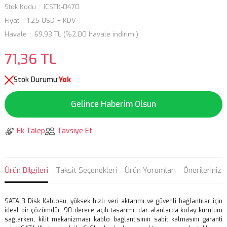
Stok Kodu
ICSTK-0470
Fiyat
1,25 USD + KDV
Havale
69,93 TL (%2,00 havale indirimi)
71,36 TL
Stok Durumu:
Yok
Gelince Haberim Olsun
Ek Talep
Tavsiye Et
Ürün Bilgileri
Taksit Seçenekleri
Ürün Yorumları
Önerileriniz
SATA 3 Disk Kablosu, yüksek hızlı veri aktarımı ve güvenli bağlantılar için
ideal bir çözümdür. 90 derece açılı tasarımı, dar alanlarda kolay kurulum
sağlarken, kilit mekanizması kablo bağlantısının sabit kalmasını garanti