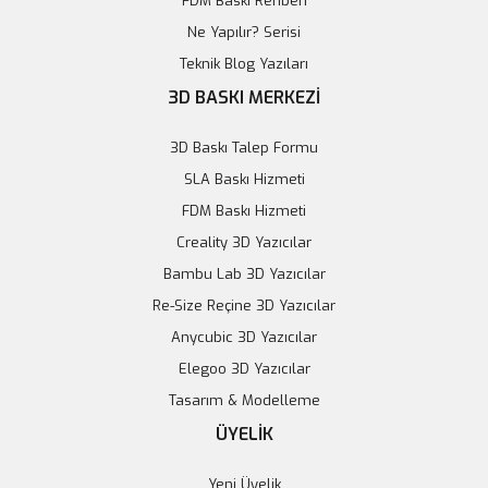
FDM Baskı Rehberi
Ne Yapılır? Serisi
Teknik Blog Yazıları
3D BASKI MERKEZİ
3D Baskı Talep Formu
SLA Baskı Hizmeti
FDM Baskı Hizmeti
Creality 3D Yazıcılar
Bambu Lab 3D Yazıcılar
Re-Size Reçine 3D Yazıcılar
Anycubic 3D Yazıcılar
Elegoo 3D Yazıcılar
0.56 İnç LED Ekranlı 2 Kablolu DC 4.5V-30V Voltmetre
Tasarım & Modelleme
ÜYELİK
114,18 TL
Yeni Üyelik