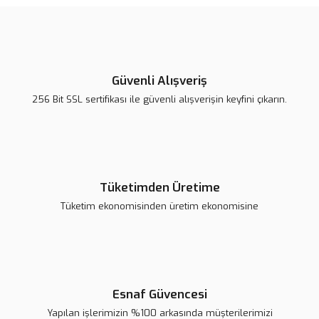
Ürün bilgilerinde hatalar bulunuyor.
Ürün fiyatı diğer sitelerden daha pahalı.
Bu ürüne benzer farklı alternatifler olmalı.
Güvenli Alışveriş
256 Bit SSL sertifikası ile güvenli alışverişin keyfini çıkarın.
Gönder
0.96'' 7 Pin OLED Ekran Modülü Mavi
Tüketimden Üretime
199,81 TL
Tüketim ekonomisinden üretim ekonomisine
Sepete Ekle
Esnaf Güvencesi
Yapılan işlerimizin %100 arkasında müşterilerimizi