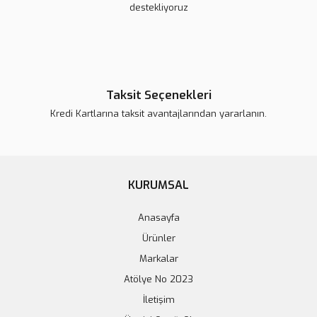
destekliyoruz
Taksit Seçenekleri
Kredi Kartlarına taksit avantajlarından yararlanın.
Wi-fi Kablosuz Şarj Kiti (5V, 500mA)
KURUMSAL
556,61 TL
Anasayfa
Sepete Ekle
Ürünler
Markalar
Atölye No 2023
İletişim