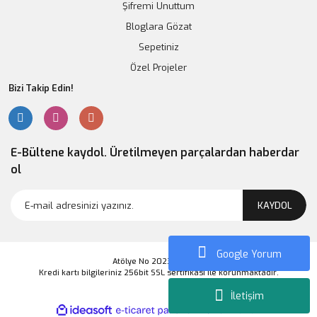
Şifremi Unuttum
Bloglara Gözat
Sepetiniz
Özel Projeler
Bizi Takip Edin!
E-Bültene kaydol. Üretilmeyen parçalardan haberdar
ol
KAYDOL
Google Yorum
Atölye No 2023 Markası
Kredi kartı bilgileriniz 256bit SSL sertifikası ile korunmaktadır.
İletişim
ile
ideasoft
e-