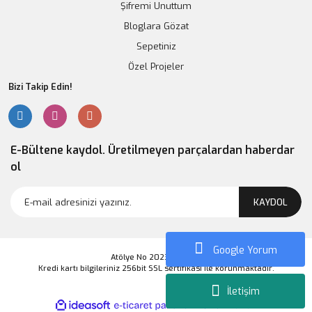
Şifremi Unuttum
Bloglara Gözat
Sepetiniz
Özel Projeler
Bizi Takip Edin!
E-Bültene kaydol. Üretilmeyen parçalardan haberdar
ol
KAYDOL
Google Yorum
Atölye No 2023 Markası
Kredi kartı bilgileriniz 256bit SSL sertifikası ile korunmaktadır.
İletişim
ile
ideasoft
e-