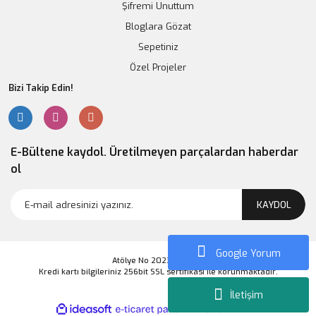
Şifremi Unuttum
Bloglara Gözat
Sepetiniz
Özel Projeler
Bizi Takip Edin!
E-Bültene kaydol. Üretilmeyen parçalardan haberdar
ol
KAYDOL
Google Yorum
Atölye No 2023 Markası
Kredi kartı bilgileriniz 256bit SSL sertifikası ile korunmaktadır.
İletişim
ile
ideasoft
e-