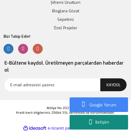
Şifremi Unuttum
Bloglara Gözat
Sepetiniz
Özel Projeler
Bizi Takip Edin!
E-Bültene kaydol. Üretilmeyen parçalardan haberdar
ol
KAYDOL
Google Yorum
Atölye No 2023 Markası
Kredi kartı bilgileriniz 256bit SSL sertifikası ile korunmaktadır.
İletişim
ile
ideasoft
e-