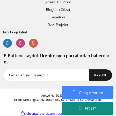
Şifremi Unuttum
Bloglara Gözat
Sepetiniz
Özel Projeler
Bizi Takip Edin!
E-Bültene kaydol. Üretilmeyen parçalardan haberdar
ol
KAYDOL
Google Yorum
Atölye No 2023 Markası
Kredi kartı bilgileriniz 256bit SSL sertifikası ile korunmaktadır.
İletişim
ile
ideasoft
e-