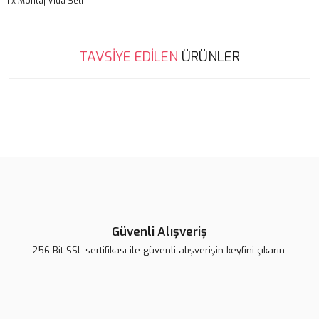
1 x Montaj Vida Seti
Bu ürünün fiyat bilgisi, resim, ürün açıklamalarında ve diğer
TAVSİYE EDİLEN
ÜRÜNLER
konularda yetersiz gördüğünüz noktaları öneri formunu kullanarak
Bu ürüne ilk yorumu siz yapın!
tarafımıza iletebilirsiniz.
Görüş ve önerileriniz için teşekkür ederiz.
Yorum Yaz
Ürün resmi kalitesiz, bozuk veya görüntülenemiyor.
Ürün açıklamasında eksik bilgiler bulunuyor.
Ürün bilgilerinde hatalar bulunuyor.
Ürün fiyatı diğer sitelerden daha pahalı.
Bu ürüne benzer farklı alternatifler olmalı.
Güvenli Alışveriş
256 Bit SSL sertifikası ile güvenli alışverişin keyfini çıkarın.
Gönder