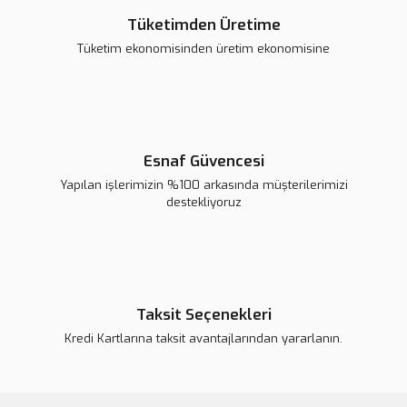
12V 25mm 12 RPM Redüktörlü DC Motor
Tüketimden Üretime
Tüketim ekonomisinden üretim ekonomisine
285,65 TL
Sepete Ekle
Esnaf Güvencesi
Yapılan işlerimizin %100 arkasında müşterilerimizi
destekliyoruz
Taksit Seçenekleri
Kredi Kartlarına taksit avantajlarından yararlanın.