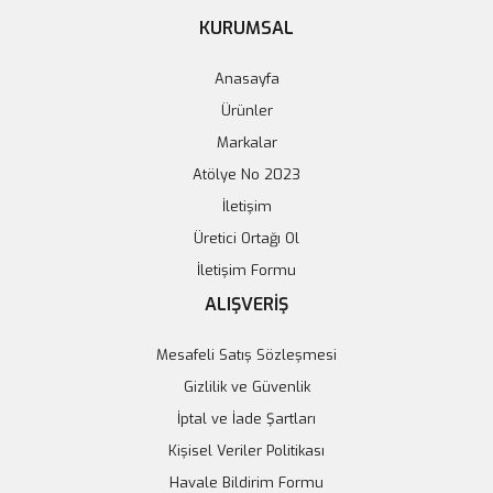
KURUMSAL
Anasayfa
0412 - 0614 - 720 Yüksek Hızlı Drone Motoru
Ürünler
65,70 TL
Markalar
Atölye No 2023
Sepete Ekle
İletişim
Üretici Ortağı Ol
İletişim Formu
ALIŞVERİŞ
Mesafeli Satış Sözleşmesi
Gizlilik ve Güvenlik
İptal ve İade Şartları
Kişisel Veriler Politikası
Havale Bildirim Formu