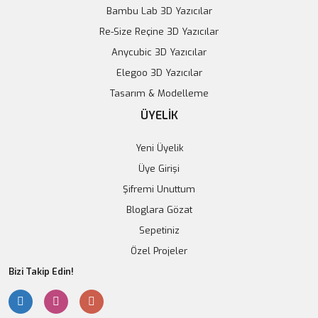
Bambu Lab 3D Yazıcılar
Re-Size Reçine 3D Yazıcılar
Anycubic 3D Yazıcılar
Elegoo 3D Yazıcılar
12V 10 RPM 90 Derece Redüktörlü Motor
Tasarım & Modelleme
385,63 TL
ÜYELİK
Sepete Ekle
Yeni Üyelik
Üye Girişi
Şifremi Unuttum
Bloglara Gözat
Sepetiniz
Özel Projeler
Bizi Takip Edin!