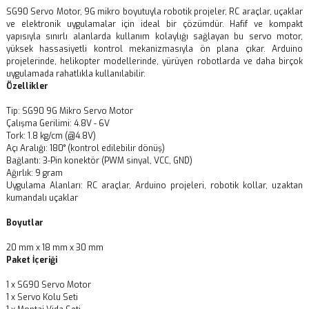
SG90 Servo Motor, 9G mikro boyutuyla robotik projeler, RC araçlar, uçaklar
ve elektronik uygulamalar için ideal bir çözümdür. Hafif ve kompakt
yapısıyla sınırlı alanlarda kullanım kolaylığı sağlayan bu servo motor,
yüksek hassasiyetli kontrol mekanizmasıyla ön plana çıkar. Arduino
projelerinde, helikopter modellerinde, yürüyen robotlarda ve daha birçok
uygulamada rahatlıkla kullanılabilir.
Özellikler
Tip: SG90 9G Mikro Servo Motor
Çalışma Gerilimi: 4.8V - 6V
Tork: 1.8 kg/cm (@4.8V)
Açı Aralığı: 180° (kontrol edilebilir dönüş)
Bağlantı: 3-Pin konektör (PWM sinyal, VCC, GND)
Ağırlık: 9 gram
Uygulama Alanları: RC araçlar, Arduino projeleri, robotik kollar, uzaktan
kumandalı uçaklar
Boyutlar
20 mm x 18 mm x 30 mm
Paket İçeriği
1 x SG90 Servo Motor
1 x Servo Kolu Seti