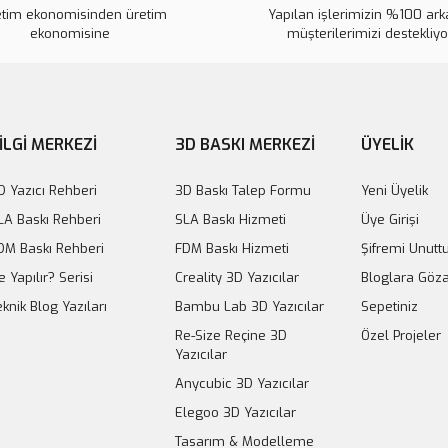
etim ekonomisinden üretim
Yapılan işlerimizin %100 ar
ekonomisine
müşterilerimizi destekliy
İLGİ MERKEZİ
3D BASKI MERKEZİ
ÜYELİK
4015 5A DC-DC Voltaj Düşürücü
D Yazıcı Rehberi
3D Baskı Talep Formu
Yeni Üyelik
499,52 TL
LA Baskı Rehberi
SLA Baskı Hizmeti
Üye Girişi
Sepete Ekle
DM Baskı Rehberi
FDM Baskı Hizmeti
Şifremi Unut
200W 5A DC-DC Voltaj Düşürücü 
e Yapılır? Serisi
Creality 3D Yazıcılar
Bloglara Göza
eknik Blog Yazıları
Bambu Lab 3D Yazıcılar
Sepetiniz
271,17 TL
Re-Size Reçine 3D
Özel Projeler
Yazıcılar
Sepete Ekl
Anycubic 3D Yazıcılar
Elegoo 3D Yazıcılar
Tasarım & Modelleme