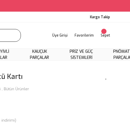
Kargo Takip
Üye Girişi
Favorilerim
Sepet
 YIVLI
KAUÇUK
PRIZ VE GÜÇ
PNÖMAT
ALAR
PARÇALAR
SISTEMLERI
PARÇAL
ü Kartı
i
,
Bütün Ürünler
indirimi)