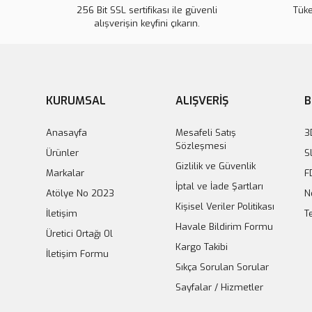
256 Bit SSL sertifikası ile güvenli
Tük
alışverişin keyfini çıkarın.
KURUMSAL
ALIŞVERİŞ
B
2 in 1 XL
A4988 Step Motor Sürücü Kartı 2A - Yeşil
Anasayfa
Mesafeli Satış
3
85,63 TL
Sözleşmesi
Ürünler
S
Gizlilik ve Güvenlik
Markalar
F
Sepete Ekle
İptal ve İade Şartları
Atölye No 2023
N
Kişisel Veriler Politikası
İletişim
T
Havale Bildirim Formu
Üretici Ortağı Ol
Kargo Takibi
İletişim Formu
Sıkça Sorulan Sorular
Sayfalar / Hizmetler