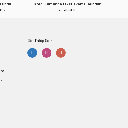
kasında
Kredi Kartlarına taksit avantajlarından
oruz
yararlanın.
Gönder
Bizi Takip Edin!
tum
LED Ekranlı Regülatör
t
e