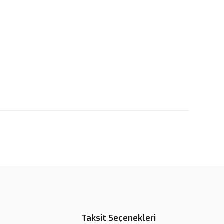
rün açıklamalarında ve diğer konularda yetersiz gördüğünüz
tarafımıza iletebilirsiniz.
u ürüne ilk yorumu siz yapın!
 ederiz.
 görüntülenemiyor.
Yorum Yaz
r bulunuyor.
or.
pahalı.
er olmalı.
Taksit Seçenekleri