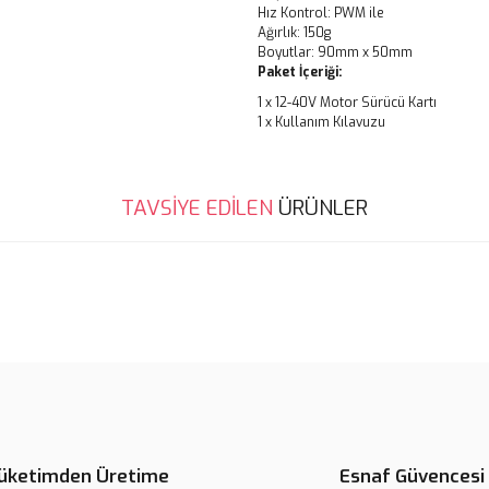
Hız Kontrol: PWM ile
Ağırlık: 150g
Boyutlar: 90mm x 50mm
Paket İçeriği:
1 x 12-40V Motor Sürücü Kartı
1 x Kullanım Kılavuzu
Bu ürünün fiyat bilgisi, resim, ü
TAVSİYE EDİLEN
ÜRÜNLER
noktaları öneri formunu kullanarak 
B
Görüş ve önerileriniz için teşekkür
Ürün resmi kalitesiz, bozuk veya
Ürün açıklamasında eksik bilgile
Ürün bilgilerinde hatalar bulunuy
Ürün fiyatı diğer sitelerden daha 
Bu ürüne benzer farklı alternatifl
üketimden Üretime
Esnaf Güvencesi