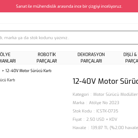
Sanat ile mühendislik arasında ince bir çizgiyi inceliyoruz.
ÖLYE
ROBOTIK
DEKORASYON
DIŞLI &
MANLARI
PARÇALAR
PARÇALARI
PARÇ
i
12-40V Motor Sürücü Kartı
12-40V Motor Sürüc
Kategori
Motor Sürücü Modüller
Marka
Atölye No 2023
Stok Kodu
ICSTK-0735
Fiyat
2,50 USD + KDV
Havale
139,87 TL (%2,00 havale 