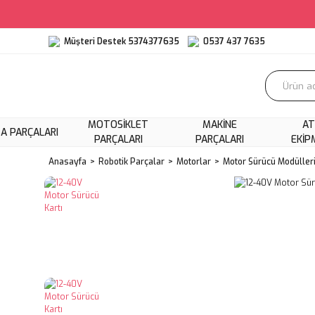
Müşteri Destek 5374377635
0537 437 7635
MOTOSIKLET
MAKINE
AT
A PARÇALARI
PARÇALARI
PARÇALARI
EKIP
Anasayfa
Robotik Parçalar
Motorlar
Motor Sürücü Modüller