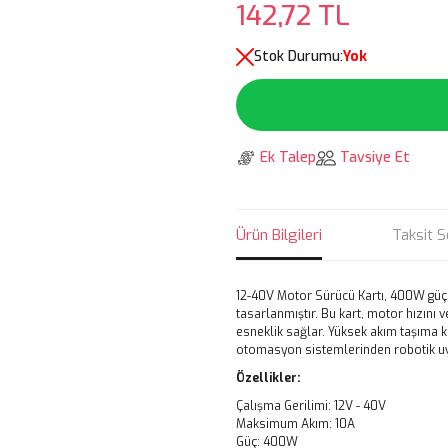
142,72 TL
Stok Durumu:
Yok
Ek Talep
Tavsiye Et
Ürün Bilgileri
Taksit S
12-40V Motor Sürücü Kartı, 400W güç 
tasarlanmıştır. Bu kart, motor hızını
esneklik sağlar. Yüksek akım taşıma ka
otomasyon sistemlerinden robotik uyg
Özellikler:
Çalışma Gerilimi: 12V - 40V
Maksimum Akım: 10A
Güç: 400W