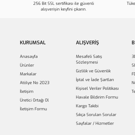
256 Bit SSL sertifikası ile güvenli
Tük
alışverişin keyfini çıkarın.
XT90 Dişi - Erkek LiPo Pil Konnektörü
KURUMSAL
ALIŞVERİŞ
B
62,82 TL
Anasayfa
Mesafeli Satış
3
Sözleşmesi
Sepete Ekle
Ürünler
S
Gizlilik ve Güvenlik
Markalar
F
İptal ve İade Şartları
Atölye No 2023
N
Kişisel Veriler Politikası
İletişim
T
SD16 6 Pin 16
Havale Bildirim Formu
Üretici Ortağı Ol
Kargo Takibi
İletişim Formu
Sıkça Sorulan Sorular
Sayfalar / Hizmetler