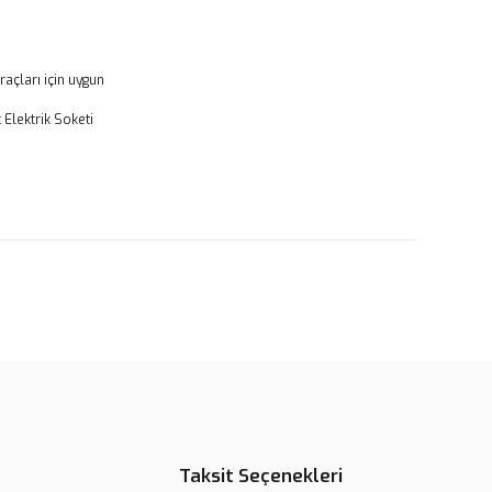
raçları için uygun
 Elektrik Soketi
rün açıklamalarında ve diğer konularda yetersiz gördüğünüz
tarafımıza iletebilirsiniz.
u ürüne ilk yorumu siz yapın!
 ederiz.
 görüntülenemiyor.
Yorum Yaz
r bulunuyor.
or.
pahalı.
er olmalı.
Taksit Seçenekleri