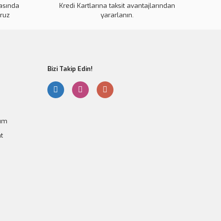
kasında
Kredi Kartlarına taksit avantajlarından
oruz
yararlanın.
Gönder
LiPo Pil Konnektörü
Bizi Takip Edin!
5 TL
a Yok
tum
t