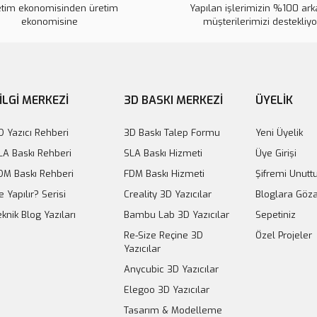
etim ekonomisinden üretim
Yapılan işlerimizin %100 ar
ekonomisine
müşterilerimizi destekliy
XT30 Erkek - Dişi 
İLGİ MERKEZİ
3D BASKI MERKEZİ
ÜYELİK
28,5
D Yazıcı Rehberi
3D Baskı Talep Formu
Yeni Üyelik
Stokt
LA Baskı Rehberi
SLA Baskı Hizmeti
Üye Girişi
DM Baskı Rehberi
FDM Baskı Hizmeti
Şifremi Unut
e Yapılır? Serisi
Creality 3D Yazıcılar
Bloglara Göza
eknik Blog Yazıları
Bambu Lab 3D Yazıcılar
Sepetiniz
mm Su Geçirmez Konnektör Takımı - Panel Tipi
Re-Size Reçine 3D
Özel Projeler
Yazıcılar
245,57 TL
Anycubic 3D Yazıcılar
Sepete Ekle
Elegoo 3D Yazıcılar
Tasarım & Modelleme