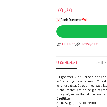
74,24 TL
Stok Durumu:
Yok
Ek Talep
Tavsiye Et
Ürün Bilgileri
Taksit S
Su geçirmez 2 pinli araç elektrik sok
sağlamak için tasarlanmıştır. Yüksek
koruma sağlar. Su geçirmez özellikler
Araba, motosiklet, tekne gibi taşıma 
kolay bağlantı sağlamak için tasarlanm
Özellikler
:
2 pinli su geçirmez konnektör