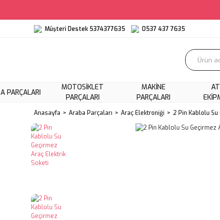
Müşteri Destek 5374377635
0537 437 7635
MOTOSIKLET
MAKINE
AT
A PARÇALARI
PARÇALARI
PARÇALARI
EKIP
Anasayfa
Araba Parçaları
Araç Elektroniği
2 Pin Kablolu Su