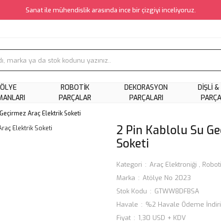
Sanat ile mühendislik arasında ince bir çizgiyi inceliyoruz.
ÖLYE
ROBOTIK
DEKORASYON
DIŞLI &
MANLARI
PARÇALAR
PARÇALARI
PARÇ
 Geçirmez Araç Elektrik Soketi
2 Pin Kablolu Su Ge
Soketi
Kategori
Araç Elektroniği
,
Roboti
Marka
Atölye No 2023
Stok Kodu
GTWW8DFBSA
Havale
%2 Havale Ödeme İndir
Fiyat
1,30 USD + KDV