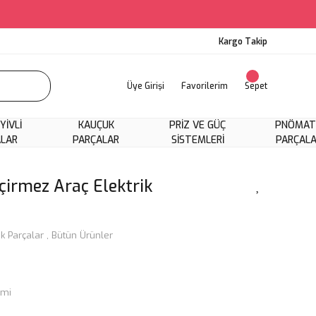
Kargo Takip
Üye Girişi
Favorilerim
Sepet
 YIVLI
KAUÇUK
PRIZ VE GÜÇ
PNÖMAT
ALAR
PARÇALAR
SISTEMLERI
PARÇAL
çirmez Araç Elektrik
k Parçalar
,
Bütün Ürünler
imi