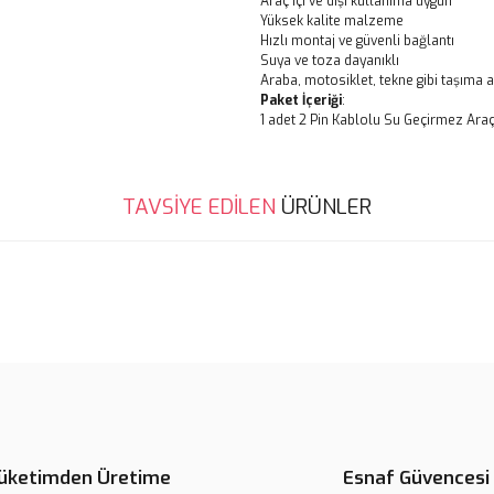
Araç içi ve dışı kullanıma uygun
Yüksek kalite malzeme
Hızlı montaj ve güvenli bağlantı
Suya ve toza dayanıklı
Araba, motosiklet, tekne gibi taşıma a
Paket İçeriği
:
1 adet 2 Pin Kablolu Su Geçirmez Araç
Bu ürünün fiyat bilgisi, resim, ü
TAVSİYE EDİLEN
ÜRÜNLER
noktaları öneri formunu kullanarak 
B
Görüş ve önerileriniz için teşekkür
Tükendi
Ürün resmi kalitesiz, bozuk veya
Ürün açıklamasında eksik bilgile
Ürün bilgilerinde hatalar bulunuy
Ürün fiyatı diğer sitelerden daha 
Bu ürüne benzer farklı alternatifl
üketimden Üretime
Esnaf Güvencesi