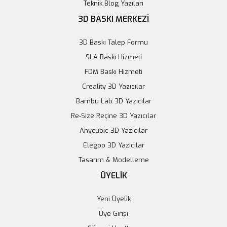
Teknik Blog Yazıları
3D BASKI MERKEZİ
3D Baskı Talep Formu
SLA Baskı Hizmeti
FDM Baskı Hizmeti
Creality 3D Yazıcılar
Bambu Lab 3D Yazıcılar
Re-Size Reçine 3D Yazıcılar
Anycubic 3D Yazıcılar
Elegoo Neptune 4 Plus & Max Uyumlu CSA Nozzle
Elegoo 3D Yazıcılar
Tasarım & Modelleme
41,71 TL
ÜYELİK
43,00 TL
Stokta Yok
Yeni Üyelik
Üye Girişi
Tükendi
Tükendi