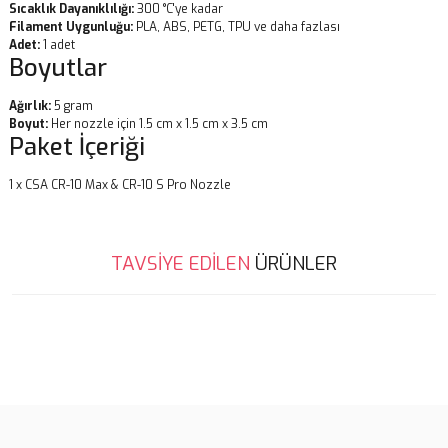
Sıcaklık Dayanıklılığı:
300 °C'ye kadar
Filament Uygunluğu:
PLA, ABS, PETG, TPU ve daha fazlası
Adet:
1 adet
Boyutlar
Ağırlık:
5 gram
Boyut:
Her nozzle için 1.5 cm x 1.5 cm x 3.5 cm
Paket İçeriği
1 x CSA CR-10 Max & CR-10 S Pro Nozzle
Bu ürünün fiyat bilgisi, resim, ürün açıklamalarında ve diğer
TAVSİYE EDİLEN
ÜRÜNLER
konularda yetersiz gördüğünüz noktaları öneri formunu kullanarak
Bu ürüne ilk yorumu siz yapın!
tarafımıza iletebilirsiniz.
Görüş ve önerileriniz için teşekkür ederiz.
Tükendi
Tükendi
Yorum Yaz
Ürün resmi kalitesiz, bozuk veya görüntülenemiyor.
Ürün açıklamasında eksik bilgiler bulunuyor.
Ürün bilgilerinde hatalar bulunuyor.
Ürün fiyatı diğer sitelerden daha pahalı.