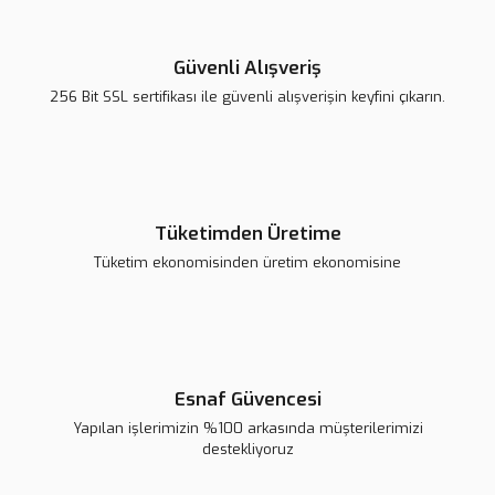
Bu ürüne benzer farklı alternatifler olmalı.
Güvenli Alışveriş
E3D V6 CSA Nozzle
256 Bit SSL sertifikası ile güvenli alışverişin keyfini çıkarın.
41,71 TL
43,00 TL
Gönder
Stokta Yok
Creality K1, K1 Max, CR-M4 CSA Nozzle
Tüketimden Üretime
45,59 TL
Tüketim ekonomisinden üretim ekonomisine
47,00 TL
Stokta Yok
Tükendi
Tükendi
Esnaf Güvencesi
Yapılan işlerimizin %100 arkasında müşterilerimizi
destekliyoruz