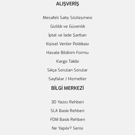
ALIŞVERİŞ
Mesafeli Satış Sözleşmesi
Gizlilik ve Güvenlik
İptal ve İade Şartları
Kişisel Veriler Politikası
Elegoo Neptune 4 & 4 Pro Uyumlu CSA Nozzle
Havale Bildirim Formu
Kargo Takibi
50,05 TL
Sıkça Sorulan Sorular
51,60 TL
Sayfalar / Hizmetler
Stokta Yok
BİLGİ MERKEZİ
Tükendi
3D Yazıcı Rehberi
SLA Baskı Rehberi
FDM Baskı Rehberi
Ne Yapılır? Serisi