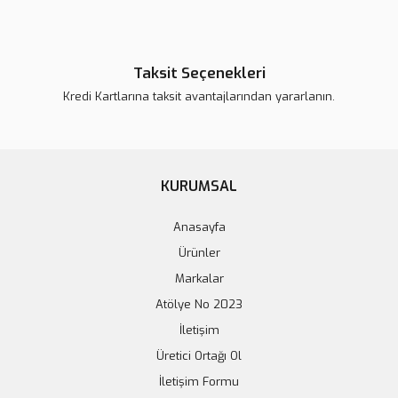
CR6 CSA Nozzle
MK8 Csa Nozzle
Taksit Seçenekleri
Kredi Kartlarına taksit avantajlarından yararlanın.
40,74 TL
32,98 TL
42,00 TL
34,00 TL
Stokta Yok
Stokta Yok
KURUMSAL
Tükendi
Anasayfa
Ürünler
Markalar
Atölye No 2023
İletişim
Üretici Ortağı Ol
İletişim Formu