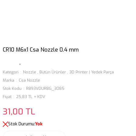
CR10 M6x1 Csa Nozzle 0.4 mm
Kategori
Nozzle
,
Bütün Ürünler
,
3D Printer | Yedek Parça
Marka
Csa Nozzle
Stok Kodu
R893VDURBG_3085
Fiyat
25,83 TL + KDV
31,00 TL
Stok Durumu:
Yok