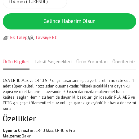
Gelince Haberim Olsun
Ek Talep
Tavsiye Et
Ürün Bilgileri
Taksit Seçenekleri
Ürün Yorumları
Önerileriniz
CSA CR-10 Max ve CR-10 S Pro için tasarlanmış bu yerli üretim nozzle seti, 1
adet süper kaliteli nozzledan oluşmaktadır. Yüksek sıcaklıklara dayanıklı
yapısı ve özel tasarımı sayesinde, 3D yazıcılarınızda mükemmel baskı
kalitesi sağlar. Hem hızlı hem de dayanıklı baskılar için idealdir. PLA, ABS ve
PETG gibi çeşitli filamentlerle uyumlu çalışarak, çok yönlü bir baskı deneyimi
sunar.
Özellikler
Uyumlu Cihazlar:
CR-10 Max, CR-10 S Pro
Malzeme:
Bakır