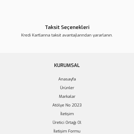
CR6 CSA Nozzle
MK8 Csa Nozzle
Taksit Seçenekleri
Kredi Kartlarına taksit avantajlarından yararlanın.
40,74 TL
32,98 TL
42,00 TL
34,00 TL
Stokta Yok
Stokta Yok
KURUMSAL
Tükendi
Anasayfa
Ürünler
Markalar
Atölye No 2023
İletişim
Üretici Ortağı Ol
İletişim Formu