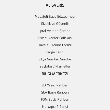
ALIŞVERİŞ
Mesafeli Satış Sözleşmesi
Gizlilik ve Güvenlik
İptal ve İade Şartları
Kişisel Veriler Politikası
Elegoo Neptune 4 & 4 Pro Uyumlu CSA Nozzle
Havale Bildirim Formu
Kargo Takibi
50,05 TL
Sıkça Sorulan Sorular
51,60 TL
Sayfalar / Hizmetler
Stokta Yok
BİLGİ MERKEZİ
Tükendi
3D Yazıcı Rehberi
SLA Baskı Rehberi
FDM Baskı Rehberi
Ne Yapılır? Serisi