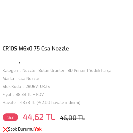
CR10S M6x0.75 Csa Nozzle
Kategori
Nozzle
,
Bütün Ürünler
,
3D Printer | Yedek Parça
Marka
Csa Nozzle
Stok Kodu
2RU6VTUKZS
Fiyat
38,33 TL + KDV
Havale
43,73 TL (%2,00 havale indirimi)
44,62 TL
46,00 TL
%3
Stok Durumu:
Yok