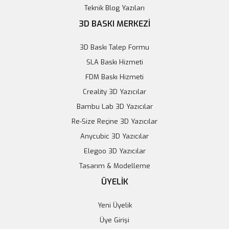
Teknik Blog Yazıları
3D BASKI MERKEZİ
3D Baskı Talep Formu
SLA Baskı Hizmeti
FDM Baskı Hizmeti
Creality 3D Yazıcılar
Bambu Lab 3D Yazıcılar
Re-Size Reçine 3D Yazıcılar
Anycubic 3D Yazıcılar
Elegoo Neptune 4 Plus & Max Uyumlu CSA Nozzle
Elegoo 3D Yazıcılar
Tasarım & Modelleme
41,71 TL
ÜYELİK
43,00 TL
Stokta Yok
Yeni Üyelik
Üye Girişi