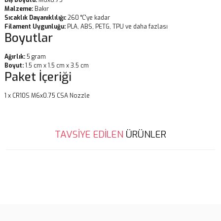
Diş Boyutu:
M6x0.75
Malzeme:
Bakır
Sıcaklık Dayanıklılığı:
260 °C'ye kadar
Filament Uygunluğu:
PLA, ABS, PETG, TPU ve daha fazlası
Boyutlar
Ağırlık:
5 gram
Boyut:
1.5 cm x 1.5 cm x 3.5 cm
Paket İçeriği
1 x CR10S M6x0.75 CSA Nozzle
Bu ürünün fiyat bilgisi, resim, ürün açıklamalarında ve diğer
TAVSİYE EDİLEN
ÜRÜNLER
konularda yetersiz gördüğünüz noktaları öneri formunu kullanarak
Bu ürüne ilk yorumu siz yapın!
tarafımıza iletebilirsiniz.
Görüş ve önerileriniz için teşekkür ederiz.
Tükendi
Tükendi
Yorum Yaz
Ürün resmi kalitesiz, bozuk veya görüntülenemiyor.
Ürün açıklamasında eksik bilgiler bulunuyor.
Ürün bilgilerinde hatalar bulunuyor.