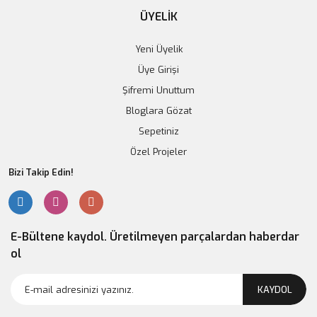
Sepete Ekle
ÜYELİK
Yeni Üyelik
Üye Girişi
Şifremi Unuttum
Bloglara Gözat
Sepetiniz
Özel Projeler
Bizi Takip Edin!
E-Bültene kaydol. Üretilmeyen parçalardan haberdar
ol
Arduino Nano 328 USB Kablolu FT232
KAYDOL
357,06 TL