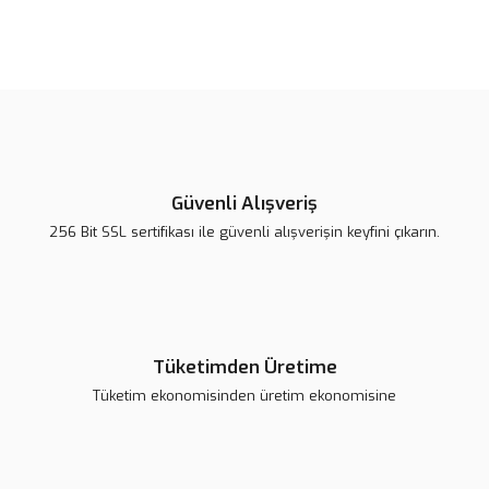
Yorum Yaz
Ürün resmi kalitesiz, bozuk veya görüntülenemiyor.
Ürün açıklamasında eksik bilgiler bulunuyor.
Ürün bilgilerinde hatalar bulunuyor.
Ürün fiyatı diğer sitelerden daha pahalı.
Bu ürüne benzer farklı alternatifler olmalı.
Güvenli Alışveriş
256 Bit SSL sertifikası ile güvenli alışverişin keyfini çıkarın.
Gönder
Tüketimden Üretime
Arduino KY-040 Rotary Encoder Modülü
Tüketim ekonomisinden üretim ekonomisine
68,56 TL
Sepete Ekle