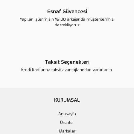
Esnaf Güvencesi
Yapılan işlerimizin %100 arkasında müşterilerimizi
destekliyoruz
Taksit Seçenekleri
Kredi Kartlarına taksit avantajlarından yararlanın.
Arduino Leonardo Orijinal
1.656,78 TL
KURUMSAL
Sepete Ekle
Anasayfa
Ürünler
Markalar