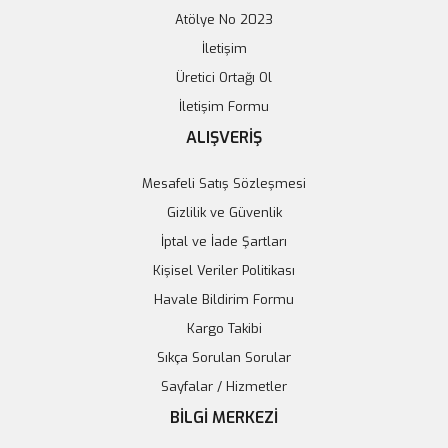
Atölye No 2023
İletişim
Üretici Ortağı Ol
İletişim Formu
ALIŞVERİŞ
Mesafeli Satış Sözleşmesi
Gizlilik ve Güvenlik
İptal ve İade Şartları
Kişisel Veriler Politikası
Havale Bildirim Formu
Kargo Takibi
Arduino Mega 2560 R3 Klon (USB Kablo Dahil)
Sıkça Sorulan Sorular
942,65 TL
Sayfalar / Hizmetler
BİLGİ MERKEZİ
Sepete Ekle