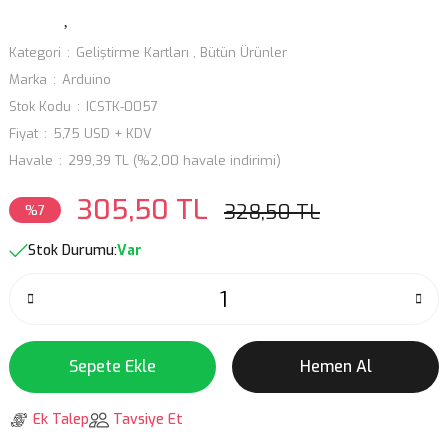
Kategori
Geliştirme Kartları
,
Bütün Ürünler
Marka
Arduino
Stok Kodu
ICSTK-0057
Fiyat
5,75 USD + KDV
Havale
299,39 TL (%2,00 havale indirimi)
305,50 TL
328,50 TL
%7
Stok Durumu:
Var
Sepete Ekle
Hemen Al
Ek Talep
Tavsiye Et