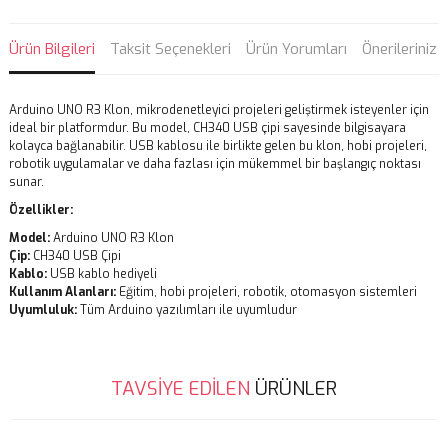
Ürün Bilgileri
Taksit Seçenekleri
Ürün Yorumları
Önerileriniz
Arduino UNO R3 Klon, mikrodenetleyici projeleri geliştirmek isteyenler için
ideal bir platformdur. Bu model, CH340 USB çipi sayesinde bilgisayara
kolayca bağlanabilir. USB kablosu ile birlikte gelen bu klon, hobi projeleri,
robotik uygulamalar ve daha fazlası için mükemmel bir başlangıç noktası
sunar.
Özellikler:
Model:
Arduino UNO R3 Klon
Çip:
CH340 USB Çipi
Kablo:
USB kablo hediyeli
Kullanım Alanları:
Eğitim, hobi projeleri, robotik, otomasyon sistemleri
Uyumluluk:
Tüm Arduino yazılımları ile uyumludur
Bu ürünün fiyat bilgisi, resim, ürün açıklamalarında ve diğer
TAVSİYE EDİLEN
ÜRÜNLER
konularda yetersiz gördüğünüz noktaları öneri formunu kullanarak
Bu ürüne ilk yorumu siz yapın!
tarafımıza iletebilirsiniz.
Görüş ve önerileriniz için teşekkür ederiz.