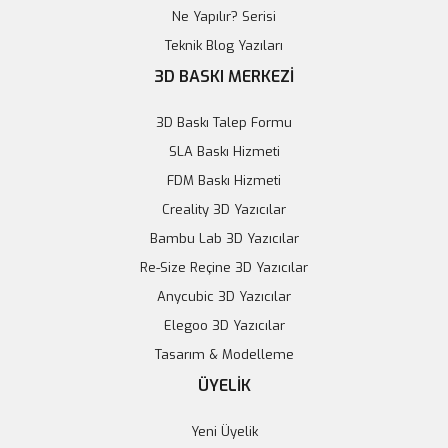
Ne Yapılır? Serisi
Teknik Blog Yazıları
3D BASKI MERKEZİ
3D Baskı Talep Formu
SLA Baskı Hizmeti
FDM Baskı Hizmeti
Creality 3D Yazıcılar
Arduino Leonardo Orijinal
Bambu Lab 3D Yazıcılar
Arduino Nano CNC Shield V4
Re-Size Reçine 3D Yazıcılar
1.655,56 TL
156,99 TL
Anycubic 3D Yazıcılar
Sepete Ekle
Elegoo 3D Yazıcılar
Sepete Ekle
Tasarım & Modelleme
ÜYELİK
Yeni Üyelik