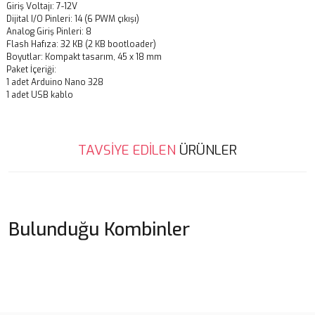
Giriş Voltajı: 7-12V
Dijital I/O Pinleri: 14 (6 PWM çıkışı)
Analog Giriş Pinleri: 8
Flash Hafıza: 32 KB (2 KB bootloader)
Boyutlar: Kompakt tasarım, 45 x 18 mm
Paket İçeriği:
1 adet Arduino Nano 328
1 adet USB kablo
Bu ürünün fiyat bilgisi, resim, ürün açıklamalarında ve diğer
TAVSİYE EDİLEN
ÜRÜNLER
konularda yetersiz gördüğünüz noktaları öneri formunu kullanarak
Bu ürüne ilk yorumu siz yapın!
tarafımıza iletebilirsiniz.
Görüş ve önerileriniz için teşekkür ederiz.
Yeni
Yorum Yaz
%7
Ürün resmi kalitesiz, bozuk veya görüntülenemiyor.
Bulunduğu
Kombinler
Ürün açıklamasında eksik bilgiler bulunuyor.
Ürün bilgilerinde hatalar bulunuyor.
Ürün fiyatı diğer sitelerden daha pahalı.
Bu ürüne benzer farklı alternatifler olmalı.