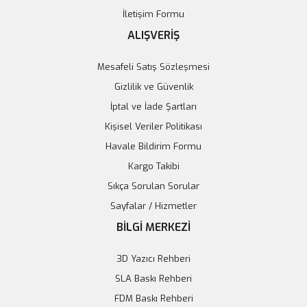
İletişim Formu
ALIŞVERİŞ
Mesafeli Satış Sözleşmesi
Gizlilik ve Güvenlik
İptal ve İade Şartları
Kişisel Veriler Politikası
Havale Bildirim Formu
Kargo Takibi
Sıkça Sorulan Sorular
Sayfalar / Hizmetler
Arduino Nano Klon - USB Kablo Hediyeli - (USB Chip CH340)
BİLGİ MERKEZİ
239,77 TL
3D Yazıcı Rehberi
Sepete Ekle
SLA Baskı Rehberi
FDM Baskı Rehberi