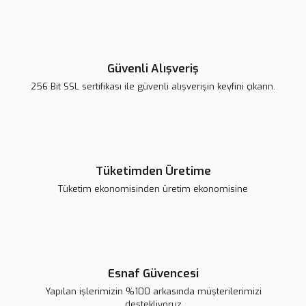
Arduino Nano Kablo 30 cm
Raspberry Pi 4 Kutu - Orijinal
Güvenli Alışveriş
88,49 TL
Gönder
185,82 TL
256 Bit SSL sertifikası ile güvenli alışverişin keyfini çıkarın.
199,81 TL
Sepete Ekle
Sepete Ekle
Tüketimden Üretime
Tüketim ekonomisinden üretim ekonomisine
Arduino Leonardo Klon - Micro USB Kablolu
428,16 TL
Sepete Ekle
Esnaf Güvencesi
Yapılan işlerimizin %100 arkasında müşterilerimizi
destekliyoruz