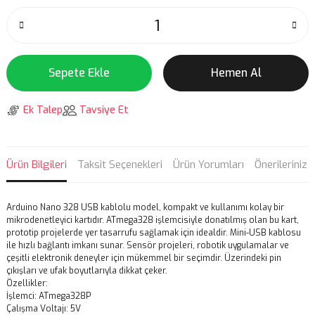
Sepete Ekle
Hemen Al
Ek Talep
Tavsiye Et
Ürün Bilgileri
Taksit Seçenekleri
Ürün Yorumları
Önerileriniz
Arduino Nano 328 USB kablolu model, kompakt ve kullanımı kolay bir
mikrodenetleyici kartıdır. ATmega328 işlemcisiyle donatılmış olan bu kart,
prototip projelerde yer tasarrufu sağlamak için idealdir. Mini-USB kablosu
ile hızlı bağlantı imkanı sunar. Sensör projeleri, robotik uygulamalar ve
çeşitli elektronik deneyler için mükemmel bir seçimdir. Üzerindeki pin
çıkışları ve ufak boyutlarıyla dikkat çeker.
Özellikler:
İşlemci: ATmega328P
Çalışma Voltajı: 5V