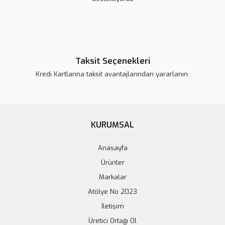
Taksit Seçenekleri
Arduino KY-040 Rotary Encoder Modülü
Kredi Kartlarına taksit avantajlarından yararlanın.
68,51 TL
Sepete Ekle
KURUMSAL
Anasayfa
Ürünler
Markalar
Atölye No 2023
İletişim
Üretici Ortağı Ol