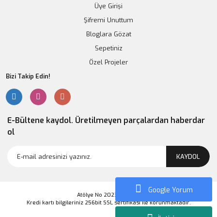
Üye Girişi
Şifremi Unuttum
Bloglara Gözat
Sepetiniz
Özel Projeler
Bizi Takip Edin!
E-Bültene kaydol. Üretilmeyen parçalardan haberdar
ol
Arduino Mega 2560 R3 Klon (USB Kablo Dahil)
KAYDOL
941,96 TL
Google Yorum
Atölye No 2023 Markası
Sepete Ekle
Kredi kartı bilgileriniz 256bit SSL sertifikası ile korunmaktadır.