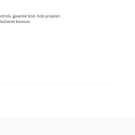
ntrolü, güvenlik testi, hobi projeleri.
, kullanım kılavuzu.
rün açıklamalarında ve diğer konularda yetersiz gördüğünüz
tarafımıza iletebilirsiniz.
u ürüne ilk yorumu siz yapın!
 ederiz.
 görüntülenemiyor.
Yorum Yaz
r bulunuyor.
or.
pahalı.
er olmalı.