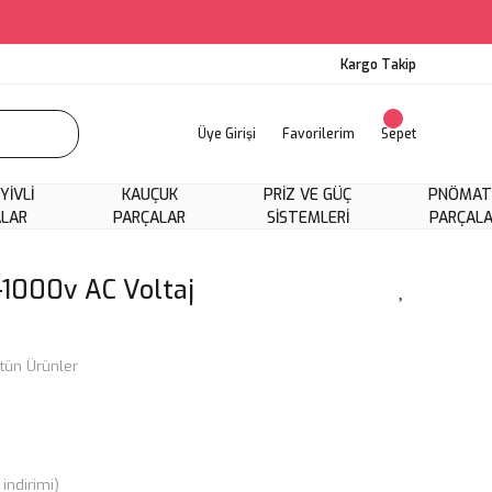
Kargo Takip
Üye Girişi
Favorilerim
Sepet
 YIVLI
KAUÇUK
PRIZ VE GÜÇ
PNÖMAT
ALAR
PARÇALAR
SISTEMLERI
PARÇAL
-1000v AC Voltaj
tün Ürünler
indirimi)