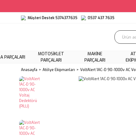
Müşteri Destek 5374377635
0537 437 7635
MOTOSIKLET
MAKINE
AT
A PARÇALARI
PARÇALARI
PARÇALARI
EKIP
Anasayfa
Atölye Ekipmanları
VoltAlert 1AC-D 90-1000v AC Volt