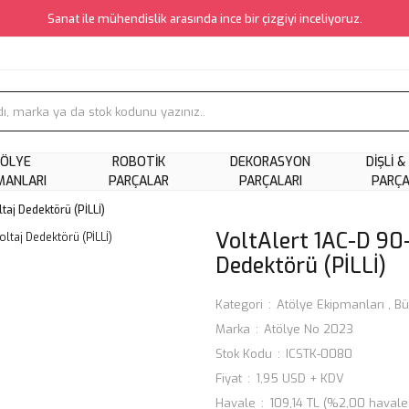
Sanat ile mühendislik arasında ince bir çizgiyi inceliyoruz.
ÖLYE
ROBOTIK
DEKORASYON
DIŞLI &
MANLARI
PARÇALAR
PARÇALARI
PARÇ
aj Dedektörü (PİLLİ)
VoltAlert 1AC-D 90
Dedektörü (PİLLİ)
Kategori
Atölye Ekipmanları
,
Bü
Marka
Atölye No 2023
Stok Kodu
ICSTK-0080
Fiyat
1,95 USD + KDV
Havale
109,14 TL (%2,00 havale 