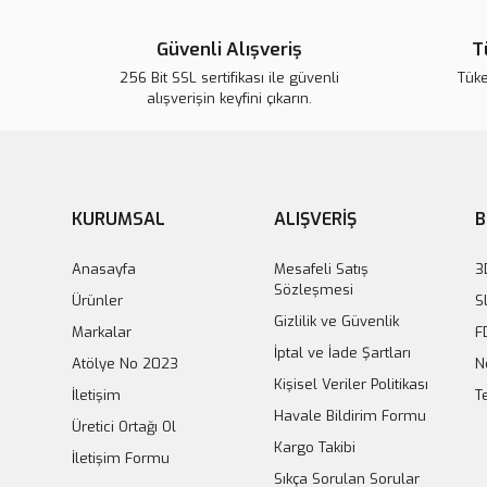
Güvenli Alışveriş
T
256 Bit SSL sertifikası ile güvenli
Tük
alışverişin keyfini çıkarın.
KURUMSAL
ALIŞVERİŞ
B
150W 10A DC-DC Step Up Voltaj Regülatörü
Anasayfa
Mesafeli Satış
3
Sözleşmesi
Ürünler
S
214,16 TL
Gizlilik ve Güvenlik
Markalar
F
İptal ve İade Şartları
Sepete Ekle
300W 2
Atölye No 2023
N
Kişisel Veriler Politikası
İletişim
T
Havale Bildirim Formu
Üretici Ortağı Ol
Kargo Takibi
İletişim Formu
Sıkça Sorulan Sorular