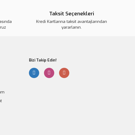
Taksit Seçenekleri
kasında
Kredi Kartlarına taksit avantajlarından
oruz
yararlanın.
Gönder
Bizi Takip Edin!
5A DC-DC Voltaj Düşürücü
99,71 TL
epete Ekle
tum
t