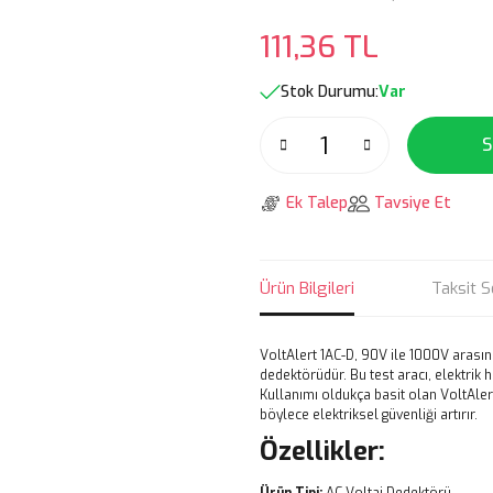
111,36 TL
Stok Durumu:
Var
S
Ek Talep
Tavsiye Et
Ürün Bilgileri
Taksit S
VoltAlert 1AC-D, 90V ile 1000V arasınd
dedektörüdür. Bu test aracı, elektrik h
Kullanımı oldukça basit olan VoltAlert,
böylece elektriksel güvenliği artırır.
Özellikler: