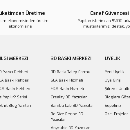
üketimden Üretime
Esnaf Güvencesi
etim ekonomisinden üretim
Yapılan işlerimizin %100 ar
ekonomisine
müşterilerimizi destekliy
İLGİ MERKEZİ
3D BASKI MERKEZİ
ÜYELİK
2 in 1 XL4015 
D Yazıcı Rehberi
3D Baskı Talep Formu
Yeni Üyelik
4
LA Baskı Rehberi
SLA Baskı Hizmeti
Üye Girişi
S
DM Baskı Rehberi
FDM Baskı Hizmeti
Şifremi Unut
0A DC-DC Step Down Modülü Voltaj Regülatörü
e Yapılır? Serisi
Creality 3D Yazıcılar
Bloglara Göza
eknik Blog Yazıları
Bambu Lab 3D Yazıcılar
Sepetiniz
308,39 TL
Re-Size Reçine 3D
Özel Projeler
Yazıcılar
Sepete Ekle
Anycubic 3D Yazıcılar