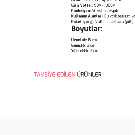
Ürün Tipi:
AC Voltaj Dedektörü
Giriş Voltajı:
90V - 1000V
Fonksiyon:
AC voltaj tespiti
Kullanım Alanları:
Elektrik tesisatı ko
Paket İçeriği:
Voltaj dedektörü (pilli)
Boyutlar:
Uzunluk:
15 cm
Genişlik:
3 cm
Yükseklik:
2 cm
Bu ürünün fiyat bilgisi, resim, ü
TAVSİYE EDİLEN
ÜRÜNLER
noktaları öneri formunu kullanarak 
B
Görüş ve önerileriniz için teşekkür
Ürün resmi kalitesiz, bozuk veya
Ürün açıklamasında eksik bilgile
Ürün bilgilerinde hatalar bulunuy
Ürün fiyatı diğer sitelerden daha 
Bu ürüne benzer farklı alternatifl