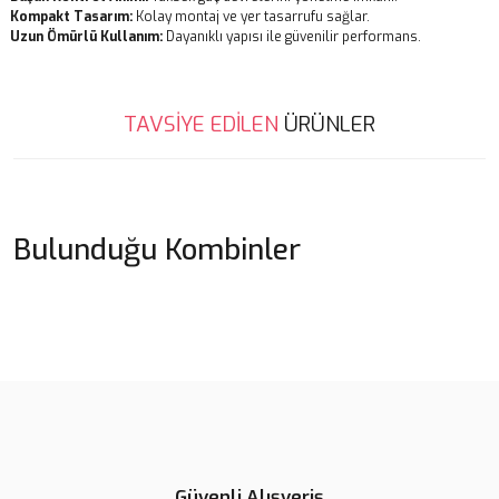
Kompakt Tasarım:
Kolay montaj ve yer tasarrufu sağlar.
Uzun Ömürlü Kullanım:
Dayanıklı yapısı ile güvenilir performans.
Bu ürünün fiyat bilgisi, resim, ürün açıklamalarında ve diğer
TAVSİYE EDİLEN
ÜRÜNLER
konularda yetersiz gördüğünüz noktaları öneri formunu kullanarak
Bu ürüne ilk yorumu siz yapın!
tarafımıza iletebilirsiniz.
Görüş ve önerileriniz için teşekkür ederiz.
Yorum Yaz
Ürün resmi kalitesiz, bozuk veya görüntülenemiyor.
Bulunduğu
Kombinler
Ürün açıklamasında eksik bilgiler bulunuyor.
Ürün bilgilerinde hatalar bulunuyor.
Ürün fiyatı diğer sitelerden daha pahalı.
Bu ürüne benzer farklı alternatifler olmalı.
6 Kanal 12V Röle Modülü
6 Kanal 24V Röle Modülü
285,65 TL
277,08 TL
Güvenli Alışveriş