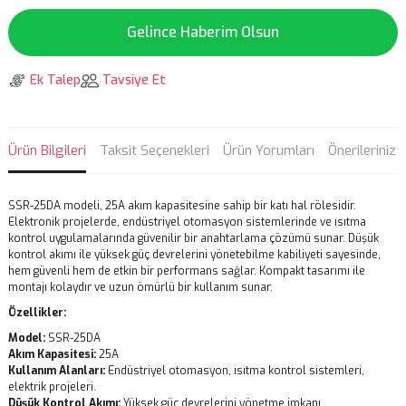
Gelince Haberim Olsun
Ek Talep
Tavsiye Et
Ürün Bilgileri
Taksit Seçenekleri
Ürün Yorumları
Önerileriniz
SSR-25DA modeli, 25A akım kapasitesine sahip bir katı hal rölesidir.
Elektronik projelerde, endüstriyel otomasyon sistemlerinde ve ısıtma
kontrol uygulamalarında güvenilir bir anahtarlama çözümü sunar. Düşük
kontrol akımı ile yüksek güç devrelerini yönetebilme kabiliyeti sayesinde,
hem güvenli hem de etkin bir performans sağlar. Kompakt tasarımı ile
montajı kolaydır ve uzun ömürlü bir kullanım sunar.
Özellikler:
Model:
SSR-25DA
Akım Kapasitesi:
25A
Kullanım Alanları:
Endüstriyel otomasyon, ısıtma kontrol sistemleri,
elektrik projeleri.
Düşük Kontrol Akımı:
Yüksek güç devrelerini yönetme imkanı.