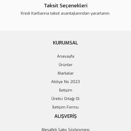
Taksit Seçenekleri
Kredi Kartlarına taksit avantajlarından yararlanın.
KURUMSAL
SSR-25DA Solid State Röle (25A)
182,82 TL
Anasayfa
Ürünler
Stokta Yok
Markalar
Atölye No 2023
İletişim
Üretici Ortağı Ol
İletişim Formu
12V 1 Kanal LDR Işık Sensörü Kontrollü Röle Kartı
ALIŞVERİŞ
114,26 TL
Mesafeli Satış Sözleşmesi