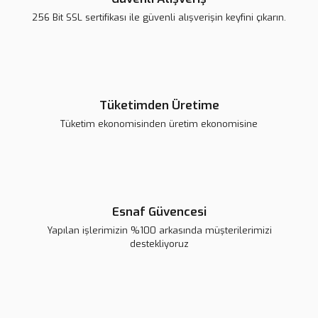
Gönder
256 Bit SSL sertifikası ile güvenli alışverişin keyfini çıkarın.
Sepete Ekle
Sepete Ekle
Tüketimden Üretime
SSR-40DA Solid State Röle 40A – 24-380V
Tüketim ekonomisinden üretim ekonomisine
199,96 TL
Sepete Ekle
5V 16 Kanal Röle Kartı
Esnaf Güvencesi
Tükendi
Yapılan işlerimizin %100 arkasında müşterilerimizi
285,65 TL
destekliyoruz
Sepete Ekle