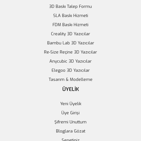
3D Baskı Talep Formu
SLA Baskı Hizmeti
FDM Baskı Hizmeti
Creality 3D Yazıcılar
Bambu Lab 3D Yazıcılar
16 Kanal ENC28J60, W5100 RJ45 Ağ Web Röle Kontrol Anahtarı
Re-Size Reçine 3D Yazıcılar
685,56 TL
Anycubic 3D Yazıcılar
Elegoo 3D Yazıcılar
Sepete Ekle
Tasarım & Modelleme
ÜYELİK
Yeni Üyelik
Üye Girişi
Şifremi Unuttum
Bloglara Gözat
Sepetiniz