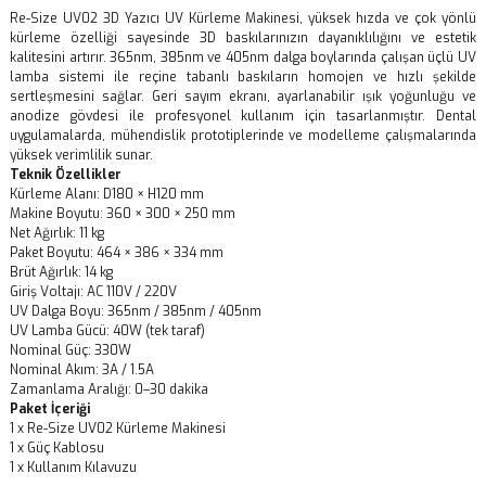
Re-Size UV02 3D Yazıcı UV Kürleme Makinesi, yüksek hızda ve çok yönlü
kürleme özelliği sayesinde 3D baskılarınızın dayanıklılığını ve estetik
kalitesini artırır. 365nm, 385nm ve 405nm dalga boylarında çalışan üçlü UV
lamba sistemi ile reçine tabanlı baskıların homojen ve hızlı şekilde
sertleşmesini sağlar. Geri sayım ekranı, ayarlanabilir ışık yoğunluğu ve
anodize gövdesi ile profesyonel kullanım için tasarlanmıştır. Dental
uygulamalarda, mühendislik prototiplerinde ve modelleme çalışmalarında
yüksek verimlilik sunar.
Teknik Özellikler
Kürleme Alanı: D180 × H120 mm
Makine Boyutu: 360 × 300 × 250 mm
Net Ağırlık: 11 kg
Paket Boyutu: 464 × 386 × 334 mm
Brüt Ağırlık: 14 kg
Giriş Voltajı: AC 110V / 220V
UV Dalga Boyu: 365nm / 385nm / 405nm
UV Lamba Gücü: 40W (tek taraf)
Nominal Güç: 330W
Nominal Akım: 3A / 1.5A
Zamanlama Aralığı: 0–30 dakika
Paket İçeriği
1 x Re-Size UV02 Kürleme Makinesi
1 x Güç Kablosu
1 x Kullanım Kılavuzu