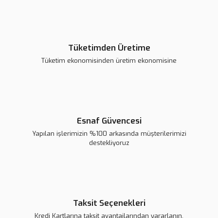
74.269,26 TL
Sepete Ekle
Tüketimden Üretime
Tüketim ekonomisinden üretim ekonomisine
Re-Size UV02 3D Yazıcı UV Kürleme Makinesi
22.566,43 TL
Sepete Ekle
Esnaf Güvencesi
Yapılan işlerimizin %100 arkasında müşterilerimizi
Yeni
destekliyoruz
Taksit Seçenekleri
Kredi Kartlarına taksit avantajlarından yararlanın.