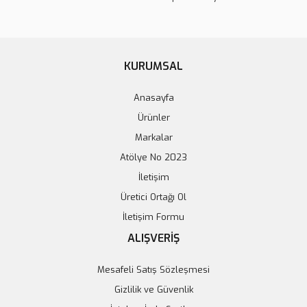
KURUMSAL
Anasayfa
Ürünler
Markalar
Atölye No 2023
Re-Size CD-X3 Profesyonel Ultrasonik Temizleyici
İletişim
11.426,04 TL
Üretici Ortağı Ol
İletişim Formu
Sepete Ekle
ALIŞVERİŞ
Mesafeli Satış Sözleşmesi
Gizlilik ve Güvenlik