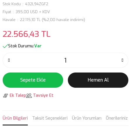
Stok Kodu
432L94ZGF2
Fiyat
395,00 USD + KDV
Havale
22.115,10 TL (%2,00 havale indirimi)
22.566,43 TL
Stok Durumu:
Var
Sepete Ekle
Hemen Al
Ek Talep
Tavsiye Et
Ürün Bilgileri
Taksit Seçenekleri
Ürün Yorumları
Önerileriniz