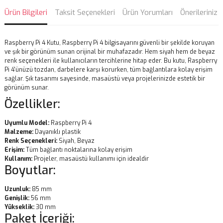
Ürün Bilgileri
Taksit Seçenekleri
Ürün Yorumları
Önerileriniz
Raspberry Pi 4 Kutu, Raspberry Pi 4 bilgisayarını güvenli bir şekilde koruyan
ve şık bir görünüm sunan orijinal bir muhafazadır. Hem siyah hem de beyaz
renk seçenekleri ile kullanıcıların tercihlerine hitap eder. Bu kutu, Raspberry
Pi 4'ünüzü tozdan, darbelere karşı korurken, tüm bağlantılara kolay erişim
sağlar. Şık tasarımı sayesinde, masaüstü veya projelerinizde estetik bir
görünüm sunar.
Özellikler:
Uyumlu Model:
Raspberry Pi 4
Malzeme:
Dayanıklı plastik
Renk Seçenekleri:
Siyah, Beyaz
Erişim:
Tüm bağlantı noktalarına kolay erişim
Kullanım:
Projeler, masaüstü kullanımı için idealdir
Boyutlar:
Uzunluk:
85 mm
Genişlik:
56 mm
Yükseklik:
30 mm
Paket İçeriği: