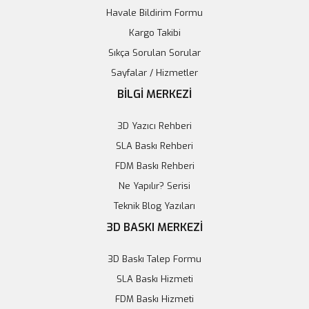
221,16 TL
Havale Bildirim Formu
228,00 TL
Kargo Takibi
Sepete Ekle
Sıkça Sorulan Sorular
Sayfalar / Hizmetler
%3
BİLGİ MERKEZİ
3D Yazıcı Rehberi
SLA Baskı Rehberi
FDM Baskı Rehberi
Ne Yapılır? Serisi
Teknik Blog Yazıları
3D BASKI MERKEZİ
Küçük İstiflenebilir Kutular
3D Baskı Talep Formu
40,74 TL
SLA Baskı Hizmeti
Anahtar Kutusu - 3D Özel Tasarım
42,00 TL
FDM Baskı Hizmeti