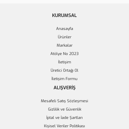
Sepete Ekle
Sepete Ekle
KURUMSAL
%3
Anasayfa
Ürünler
Markalar
Atölye No 2023
İletişim
Üretici Ortağı Ol
İletişim Formu
ALIŞVERİŞ
Mesafeli Satış Sözleşmesi
Gizlilik ve Güvenlik
Gözlük Kutusu – Koruyucu Organizer
İptal ve İade Şartları
Kişisel Veriler Politikası