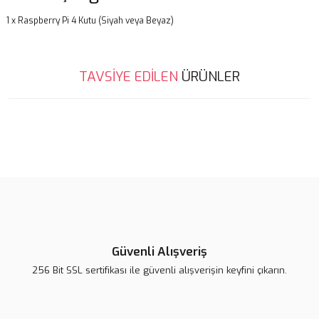
1 x Raspberry Pi 4 Kutu (Siyah veya Beyaz)
Bu ürünün fiyat bilgisi, resim, ürün açıklamalarında ve diğer
TAVSİYE EDİLEN
ÜRÜNLER
konularda yetersiz gördüğünüz noktaları öneri formunu kullanarak
Bu ürüne ilk yorumu siz yapın!
tarafımıza iletebilirsiniz.
Görüş ve önerileriniz için teşekkür ederiz.
%5
Yorum Yaz
Ürün resmi kalitesiz, bozuk veya görüntülenemiyor.
Ürün açıklamasında eksik bilgiler bulunuyor.
Ürün bilgilerinde hatalar bulunuyor.
Ürün fiyatı diğer sitelerden daha pahalı.
Bu ürüne benzer farklı alternatifler olmalı.
Güvenli Alışveriş
18650 Pil Kutusu - 4'lü
256 Bit SSL sertifikası ile güvenli alışverişin keyfini çıkarın.
99,90 TL
Arduino Uno - Leonardo Kutusu