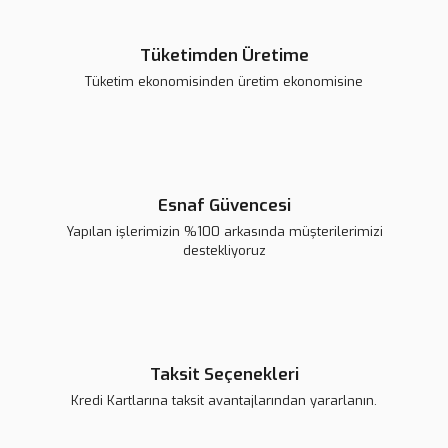
Gönder
Sepete Ekle
182,40 TL
Tüketimden Üretime
192,00 TL
Tüketim ekonomisinden üretim ekonomisine
Sepete Ekle
Esnaf Güvencesi
Yapılan işlerimizin %100 arkasında müşterilerimizi
destekliyoruz
Taksit Seçenekleri
18650 Pil Kutusu 1 Bölmeli
18650 Pil Kutusu 3 Bölmeli
Kredi Kartlarına taksit avantajlarından yararlanın.
57,09 TL
71,36 TL