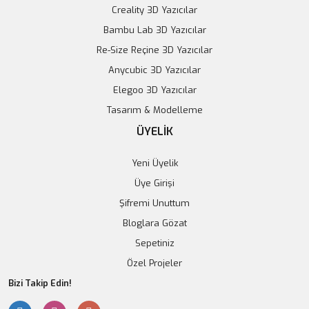
99,00 TL
Creality 3D Yazıcılar
Sepete Ekle
Bambu Lab 3D Yazıcılar
Sepete Ekle
Re-Size Reçine 3D Yazıcılar
Anycubic 3D Yazıcılar
Tükendi
Elegoo 3D Yazıcılar
Tasarım & Modelleme
ÜYELİK
Yeni Üyelik
Üye Girişi
Şifremi Unuttum
Bloglara Gözat
Konteyner Organizer Kutu
18650 Pil Kutusu 2 Bölmeli
Sepetiniz
96,00 TL
Özel Projeler
74,21 TL
Bizi Takip Edin!
Stokta Yok
Sepete Ekle