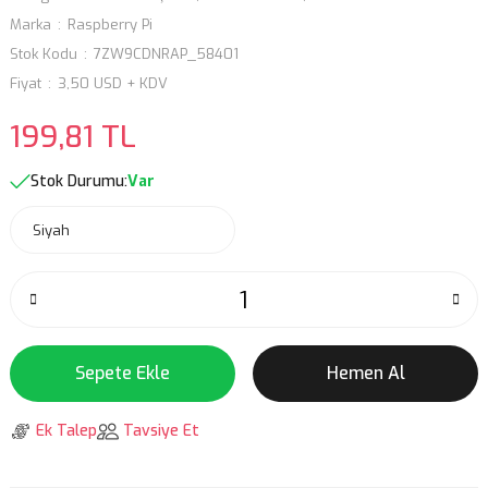
Marka
Raspberry Pi
Stok Kodu
7ZW9CDNRAP_58401
Fiyat
3,50 USD + KDV
199,81 TL
Stok Durumu:
Var
Sepete Ekle
Hemen Al
Ek Talep
Tavsiye Et