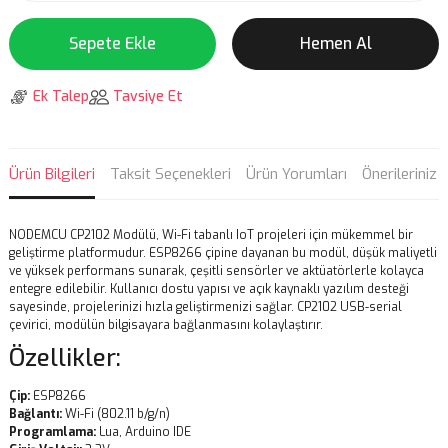
Sepete Ekle
Hemen Al
Ek Talep
Tavsiye Et
Ürün Bilgileri
Taksit Seçenekleri
Ürün Yorumları
Önerileriniz
NODEMCU CP2102 Modülü, Wi-Fi tabanlı IoT projeleri için mükemmel bir
geliştirme platformudur. ESP8266 çipine dayanan bu modül, düşük maliyetli
ve yüksek performans sunarak, çeşitli sensörler ve aktüatörlerle kolayca
entegre edilebilir. Kullanıcı dostu yapısı ve açık kaynaklı yazılım desteği
sayesinde, projelerinizi hızla geliştirmenizi sağlar. CP2102 USB-serial
çevirici, modülün bilgisayara bağlanmasını kolaylaştırır.
Özellikler:
Çip:
ESP8266
Bağlantı:
Wi-Fi (802.11 b/g/n)
Programlama:
Lua, Arduino IDE