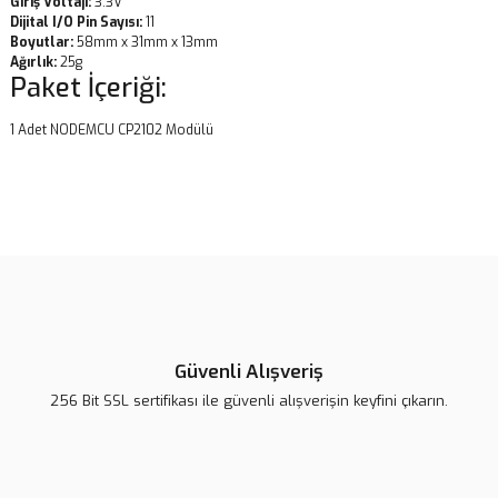
Giriş Voltajı:
3.3V
Dijital I/O Pin Sayısı:
11
Boyutlar:
58mm x 31mm x 13mm
Ağırlık:
25g
Paket İçeriği:
1 Adet NODEMCU CP2102 Modülü
Bu ürünün fiyat bilgisi, resim, ürün açıklamalarında ve diğer
konularda yetersiz gördüğünüz noktaları öneri formunu kullanarak
Bu ürüne ilk yorumu siz yapın!
tarafımıza iletebilirsiniz.
Görüş ve önerileriniz için teşekkür ederiz.
Yorum Yaz
Ürün resmi kalitesiz, bozuk veya görüntülenemiyor.
Ürün açıklamasında eksik bilgiler bulunuyor.
Güvenli Alışveriş
Ürün bilgilerinde hatalar bulunuyor.
256 Bit SSL sertifikası ile güvenli alışverişin keyfini çıkarın.
Ürün fiyatı diğer sitelerden daha pahalı.
Bu ürüne benzer farklı alternatifler olmalı.