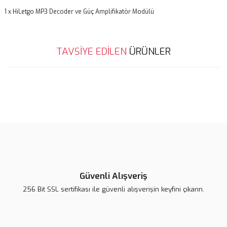
1 x HiLetgo MP3 Decoder ve Güç Amplifikatör Modülü
Bu ürünün fiyat bilgisi, resim, ürün açıklamalarında ve diğer
TAVSİYE EDİLEN
ÜRÜNLER
konularda yetersiz gördüğünüz noktaları öneri formunu kullanarak
Bu ürüne ilk yorumu siz yapın!
tarafımıza iletebilirsiniz.
Görüş ve önerileriniz için teşekkür ederiz.
Yorum Yaz
Ürün resmi kalitesiz, bozuk veya görüntülenemiyor.
Ürün açıklamasında eksik bilgiler bulunuyor.
Ürün bilgilerinde hatalar bulunuyor.
Ürün fiyatı diğer sitelerden daha pahalı.
Bu ürüne benzer farklı alternatifler olmalı.
Güvenli Alışveriş
256 Bit SSL sertifikası ile güvenli alışverişin keyfini çıkarın.
Gönder