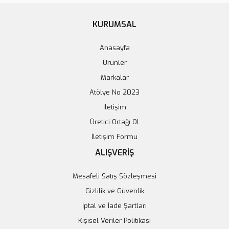
KURUMSAL
0.96'' 7 Pin OLED Ekran Modülü Mavi
Anasayfa
199,96 TL
Ürünler
Markalar
Sepete Ekle
Atölye No 2023
İletişim
Üretici Ortağı Ol
İletişim Formu
ALIŞVERİŞ
Mesafeli Satış Sözleşmesi
Gizlilik ve Güvenlik
İptal ve İade Şartları
Kişisel Veriler Politikası