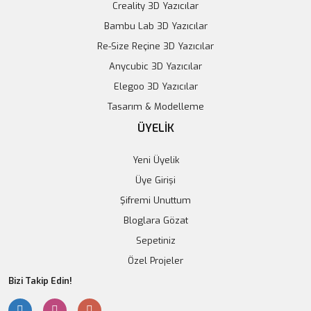
Creality 3D Yazıcılar
Bambu Lab 3D Yazıcılar
Re-Size Reçine 3D Yazıcılar
Anycubic 3D Yazıcılar
Elegoo 3D Yazıcılar
Tasarım & Modelleme
1 kg Yük Hücresi + HX711 Modül Ağırlık Takımı
ÜYELİK
131,40 TL
Yeni Üyelik
Sepete Ekle
Üye Girişi
Şifremi Unuttum
Bloglara Gözat
Sepetiniz
Özel Projeler
Bizi Takip Edin!