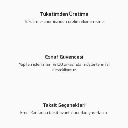
Tüketimden Üretime
MQ-6 Bütan, Propan ve LPG Ölçüm Sensörü
Tüketim ekonomisinden üretim ekonomisine
79,98 TL
Sepete Ekle
Esnaf Güvencesi
Yapılan işlerimizin %100 arkasında müşterilerimizi
destekliyoruz
Taksit Seçenekleri
Kredi Kartlarına taksit avantajlarından yararlanın.