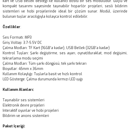
kart ve USB bellek desteği ile kullanıcı dostu bir ses modülüdür. Güçlü ve
kompakt tasarımı sayesinde taşınabilir hoparlör projeleri, sesli bildirim
sistemleri ve hobi projelerinde ideal bir çözüm sunar. Modül, üzerinde
bulunan tuşlar aracılığıyla kolayca kontrol edilebilir.
Özellikler
:
Ses Formatı: MP3
Giriş Voltajı: 3.7-5.5V DC
Çalma Modları: TF Kart (16GB’a kadar), USB Bellek (32GB’a kadar)
Kontrol Tuşları: Şarkı değiştirme, ses ayarı, oynat/duraklat, mod değişimi,
tekrarlama modu seçimi
Çalma Modları: Tüm şarkı döngüsü, tek şarkı tekrarı
Boyutlar: 45mm x 36mm
Kullanım Kolaylığı: Tuşlarla basit ve hızlı kontrol
LED Gösterge: Çalma durumunda kırmızı LED ışığı
Kullanım Alanları:
Taşınabilir ses sistemleri
Elektronik devre projeleri
Interaktif oyunlar ve hobi projeleri
Bildirim ve anons sistemleri
Paket İçeriği: