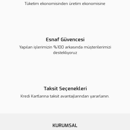
MQ-6 Bütan, Propan ve LPG Ölçüm Sensörü
Tüketim ekonomisinden üretim ekonomisine
79,98 TL
Sepete Ekle
Esnaf Güvencesi
Yapılan işlerimizin %100 arkasında müşterilerimizi
destekliyoruz
Taksit Seçenekleri
Kredi Kartlarına taksit avantajlarından yararlanın.
KURUMSAL