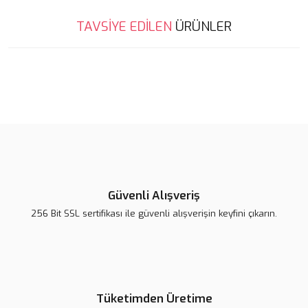
Bu ürünün fiyat bilgisi, resim, ürün açıklamalarında ve diğer
TAVSİYE EDİLEN
ÜRÜNLER
konularda yetersiz gördüğünüz noktaları öneri formunu kullanarak
tarafımıza iletebilirsiniz.
Görüş ve önerileriniz için teşekkür ederiz.
Süper
Süper
Ürün resmi kalitesiz, bozuk veya görüntülenemiyor.
Ürün açıklamasında eksik bilgiler bulunuyor.
y... t... | 20/12/2024
Ürün bilgilerinde hatalar bulunuyor.
Ürün fiyatı diğer sitelerden daha pahalı.
Yorum Yaz
Bu ürüne benzer farklı alternatifler olmalı.
Güvenli Alışveriş
256 Bit SSL sertifikası ile güvenli alışverişin keyfini çıkarın.
Gönder
Tüketimden Üretime