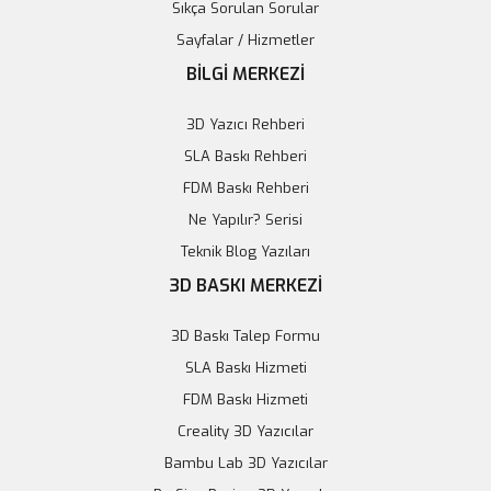
Sıkça Sorulan Sorular
Sayfalar / Hizmetler
BİLGİ MERKEZİ
3D Yazıcı Rehberi
SLA Baskı Rehberi
FDM Baskı Rehberi
Ne Yapılır? Serisi
30A Akü ve Lityum Pil Şarj Devresi XY-L30A
Teknik Blog Yazıları
3D BASKI MERKEZİ
285,65 TL
3D Baskı Talep Formu
Sepete Ekle
SLA Baskı Hizmeti
FDM Baskı Hizmeti
Creality 3D Yazıcılar
Bambu Lab 3D Yazıcılar