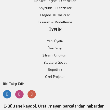
Re-Size Reçine 3D Yazıcılar
Anycubic 3D Yazıcılar
Elegoo 3D Yazıcılar
Tasarım & Modelleme
ÜYELİK
Yeni Üyelik
Üye Girişi
7S Lityum Batarya Durum Monitörü
Şifremi Unuttum
Bloglara Gözat
114,26 TL
Sepetiniz
Sepete Ekle
Özel Projeler
Bizi Takip Edin!
E-Bültene kaydol. Üretilmeyen parçalardan haberdar