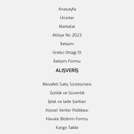
Anasayfa
Ürünler
Markalar
Atölye No 2023
İletişim
4S 40A BMS Modülü - Dengeleme Şarj ve Koruma Modülü
Üretici Ortağı Ol
İletişim Formu
117,12 TL
ALIŞVERİŞ
Sepete Ekle
Mesafeli Satış Sözleşmesi
Gizlilik ve Güvenlik
İptal ve İade Şartları
Kişisel Veriler Politikası
Havale Bildirim Formu
Kargo Takibi