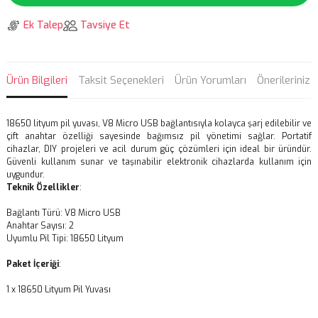
Ek Talep
Tavsiye Et
Ürün Bilgileri
Taksit Seçenekleri
Ürün Yorumları
Önerileriniz
18650 lityum pil yuvası, V8 Micro USB bağlantısıyla kolayca şarj edilebilir ve
çift anahtar özelliği sayesinde bağımsız pil yönetimi sağlar. Portatif
cihazlar, DIY projeleri ve acil durum güç çözümleri için ideal bir üründür.
Güvenli kullanım sunar ve taşınabilir elektronik cihazlarda kullanım için
uygundur.
Teknik Özellikler
:
Bağlantı Türü: V8 Micro USB
Anahtar Sayısı: 2
Uyumlu Pil Tipi: 18650 Lityum
Paket İçeriği
:
1 x 18650 Lityum Pil Yuvası