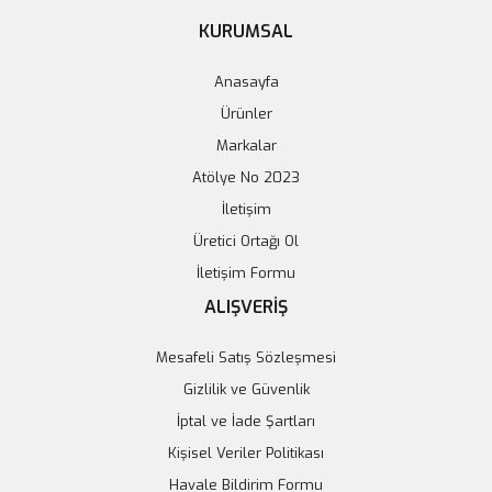
KURUMSAL
Anasayfa
Ürünler
KMB-A002 USB A/USB C Şarj Modülü
Markalar
Atölye No 2023
1.050,28 TL
İletişim
Sepete Ekle
Üretici Ortağı Ol
İletişim Formu
ALIŞVERİŞ
Mesafeli Satış Sözleşmesi
Gizlilik ve Güvenlik
İptal ve İade Şartları
Kişisel Veriler Politikası
Havale Bildirim Formu