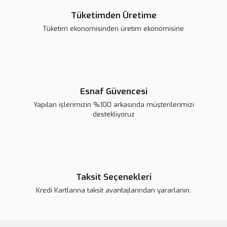
Tüketimden Üretime
Tüketim ekonomisinden üretim ekonomisine
KMB-A001 USB A/USB C + Kablosuz Şarj Modülü
1.488,83 TL
1.751,57 TL
Esnaf Güvencesi
Yapılan işlerimizin %100 arkasında müşterilerimizi
Sepete Ekle
destekliyoruz
Taksit Seçenekleri
Kredi Kartlarına taksit avantajlarından yararlanın.