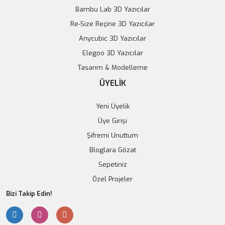
Bambu Lab 3D Yazıcılar
Re-Size Reçine 3D Yazıcılar
Anycubic 3D Yazıcılar
KMB-A004 Kablosuz Şarj Modülü
Elegoo 3D Yazıcılar
1.244,53 TL
Tasarım & Modelleme
ÜYELİK
Sepete Ekle
Yeni Üyelik
Üye Girişi
Şifremi Unuttum
Bloglara Gözat
Sepetiniz
Özel Projeler
Bizi Takip Edin!