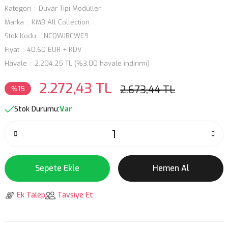
Kategori
Duvar Tipi Modüller
Marka
KMB All Collection
Stok Kodu
NCQWJBCWE9
Fiyat
40,60 EUR + KDV
Havale
2.204,25 TL (%3,00 havale indirimi)
2.272,43 TL
2.673,44 TL
%15
Stok Durumu:
Var
Sepete Ekle
Hemen Al
Ek Talep
Tavsiye Et