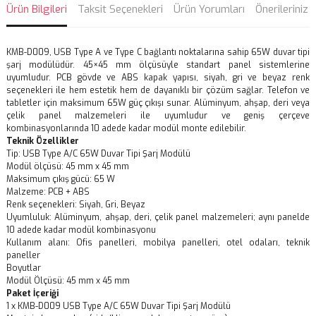
Ürün Bilgileri
Taksit Seçenekleri
Ürün Yorumları
Önerileriniz
KMB-D009, USB Type A ve Type C bağlantı noktalarına sahip 65W duvar tipi
şarj modülüdür. 45×45 mm ölçüsüyle standart panel sistemlerine
uyumludur. PCB gövde ve ABS kapak yapısı, siyah, gri ve beyaz renk
seçenekleri ile hem estetik hem de dayanıklı bir çözüm sağlar. Telefon ve
tabletler için maksimum 65W güç çıkışı sunar. Alüminyum, ahşap, deri veya
çelik panel malzemeleri ile uyumludur ve geniş çerçeve
kombinasyonlarında 10 adede kadar modül monte edilebilir.
Teknik Özellikler
Tip: USB Type A/C 65W Duvar Tipi Şarj Modülü
Modül ölçüsü: 45 mm x 45 mm
Maksimum çıkış gücü: 65 W
Malzeme: PCB + ABS
Renk seçenekleri: Siyah, Gri, Beyaz
Uyumluluk: Alüminyum, ahşap, deri, çelik panel malzemeleri; aynı panelde
10 adede kadar modül kombinasyonu
Kullanım alanı: Ofis panelleri, mobilya panelleri, otel odaları, teknik
paneller
Boyutlar
Modül Ölçüsü: 45 mm x 45 mm
Paket İçeriği
1 x KMB-D009 USB Type A/C 65W Duvar Tipi Şarj Modülü