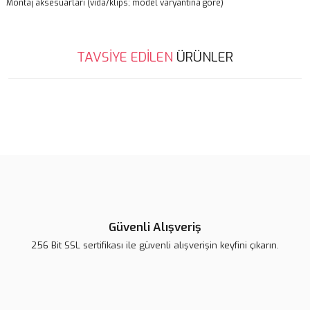
Montaj aksesuarları (vida/klips; model varyantına göre)
Bu ürünün fiyat bilgisi, resim, ürün açıklamalarında ve diğer
TAVSİYE EDİLEN
ÜRÜNLER
konularda yetersiz gördüğünüz noktaları öneri formunu kullanarak
Bu ürüne ilk yorumu siz yapın!
tarafımıza iletebilirsiniz.
Görüş ve önerileriniz için teşekkür ederiz.
%15
Yorum Yaz
Ürün resmi kalitesiz, bozuk veya görüntülenemiyor.
Ürün açıklamasında eksik bilgiler bulunuyor.
Ürün bilgilerinde hatalar bulunuyor.
Ürün fiyatı diğer sitelerden daha pahalı.
Bu ürüne benzer farklı alternatifler olmalı.
Güvenli Alışveriş
256 Bit SSL sertifikası ile güvenli alışverişin keyfini çıkarın.
Gönder