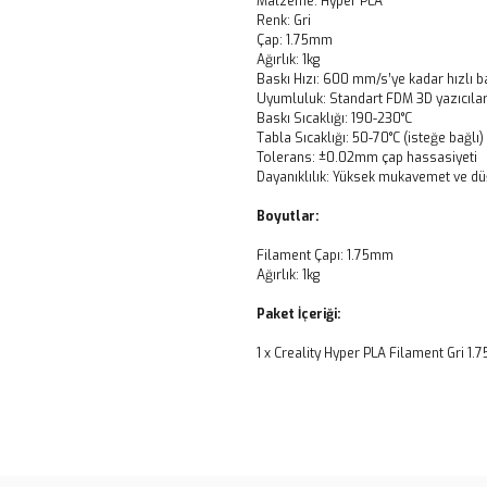
Malzeme: Hyper PLA
Renk: Gri
Çap: 1.75mm
Ağırlık: 1kg
Baskı Hızı: 600 mm/s’ye kadar hızlı b
Uyumluluk: Standart FDM 3D yazıcıla
Baskı Sıcaklığı: 190-230°C
Tabla Sıcaklığı: 50-70°C (isteğe bağlı)
Tolerans: ±0.02mm çap hassasiyeti
Dayanıklılık: Yüksek mukavemet ve d
Boyutlar:
Filament Çapı: 1.75mm
Ağırlık: 1kg
Paket İçeriği:
1 x Creality Hyper PLA Filament Gri 1.
Bu ürünün fiyat bilgisi, resim, ü
noktaları öneri formunu kullanarak 
B
Görüş ve önerileriniz için teşekkür