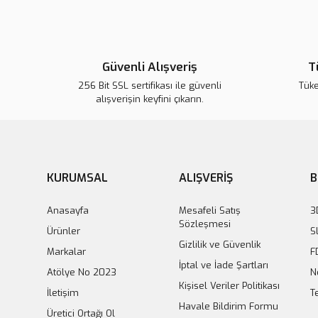
Güvenli Alışveriş
T
256 Bit SSL sertifikası ile güvenli
Tük
alışverişin keyfini çıkarın.
KURUMSAL
ALIŞVERİŞ
B
Anasayfa
Mesafeli Satış
3
Sözleşmesi
Ürünler
S
Gizlilik ve Güvenlik
Markalar
F
İptal ve İade Şartları
Atölye No 2023
N
Kişisel Veriler Politikası
İletişim
T
Havale Bildirim Formu
Üretici Ortağı Ol