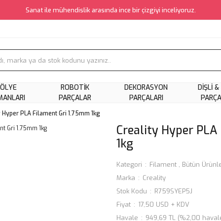
Sanat ile mühendislik arasında ince bir çizgiyi inceliyoruz.
ÖLYE
ROBOTIK
DEKORASYON
DIŞLI &
MANLARI
PARÇALAR
PARÇALARI
PARÇ
y Hyper PLA Filament Gri 1.75mm 1kg
Creality Hyper PLA
1kg
Kategori
Filament
,
Bütün Ürünl
Marka
Creality
Stok Kodu
R759SYEP5J
Fiyat
17,50 USD + KDV
Havale
949,69 TL (%2,00 havale