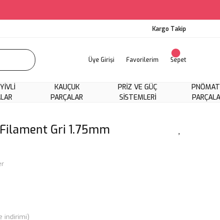
Kargo Takip
Üye Girişi
Favorilerim
Sepet
 YIVLI
KAUÇUK
PRIZ VE GÜÇ
PNÖMAT
ALAR
PARÇALAR
SISTEMLERI
PARÇAL
 Filament Gri 1.75mm
er
 indirimi)