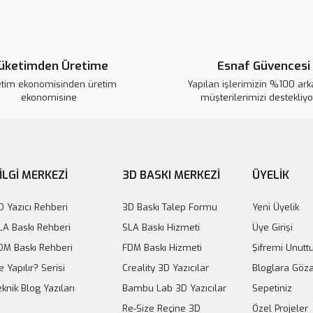
Ürün resmi kalitesiz, bozuk veya
Ürün açıklamasında eksik bilgile
üketimden Üretime
Esnaf Güvencesi
Ürün bilgilerinde hatalar bulunuy
etim ekonomisinden üretim
Ürün fiyatı diğer sitelerden daha 
Yapılan işlerimizin %100 ar
ekonomisine
müşterilerimizi destekliy
Bu ürüne benzer farklı alternatifl
İLGİ MERKEZİ
3D BASKI MERKEZİ
ÜYELİK
D Yazıcı Rehberi
3D Baskı Talep Formu
Yeni Üyelik
LA Baskı Rehberi
SLA Baskı Hizmeti
Üye Girişi
DM Baskı Rehberi
FDM Baskı Hizmeti
Şifremi Unut
e Yapılır? Serisi
Creality 3D Yazıcılar
Bloglara Göza
eknik Blog Yazıları
Bambu Lab 3D Yazıcılar
Sepetiniz
Re-Size Reçine 3D
Özel Projeler