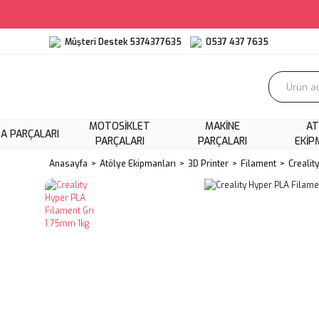
Müşteri Destek 5374377635
0537 437 7635
MOTOSIKLET
MAKINE
AT
A PARÇALARI
PARÇALARI
PARÇALARI
EKIP
Anasayfa
Atölye Ekipmanları
3D Printer
Filament
Crealit