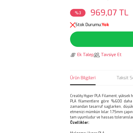
969,07 TL
%3
Stok Durumu:
Yok
Ek Talep
Tavsiye Et
Ürün Bilgileri
Taksit S
Creality Hyper PLA Filament, yüksek hı
PLA filamentlere göre %600 daha hı
zamandan tasarruf sağlarken, düşük
etmenizi mümkün kılar. 1.75mm çapında
tam uyumludur ve hassas toleranslarıy
Özellikler: