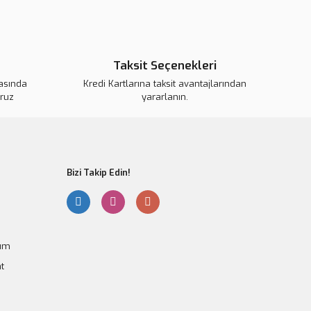
 görüntülenemiyor.
Yorum Yaz
r bulunuyor.
Taksit Seçenekleri
or.
pahalı.
kasında
Kredi Kartlarına taksit avantajlarından
oruz
yararlanın.
er olmalı.
Bizi Takip Edin!
Gönder
tum
t