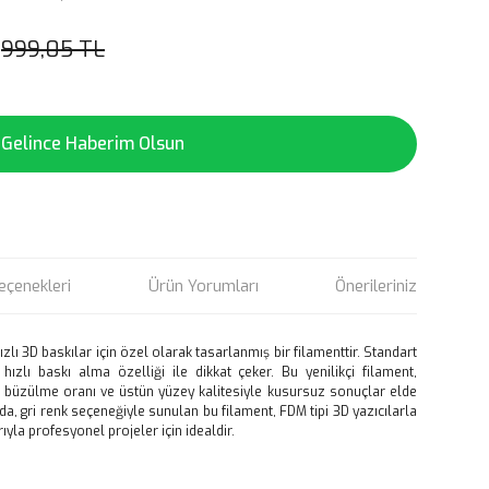
999,05 TL
Gelince Haberim Olsun
eçenekleri
Ürün Yorumları
Önerileriniz
zlı 3D baskılar için özel olarak tasarlanmış bir filamenttir. Standart
zlı baskı alma özelliği ile dikkat çeker. Bu yenilikçi filament,
 büzülme oranı ve üstün yüzey kalitesiyle kusursuz sonuçlar elde
, gri renk seçeneğiyle sunulan bu filament, FDM tipi 3D yazıcılarla
la profesyonel projeler için idealdir.