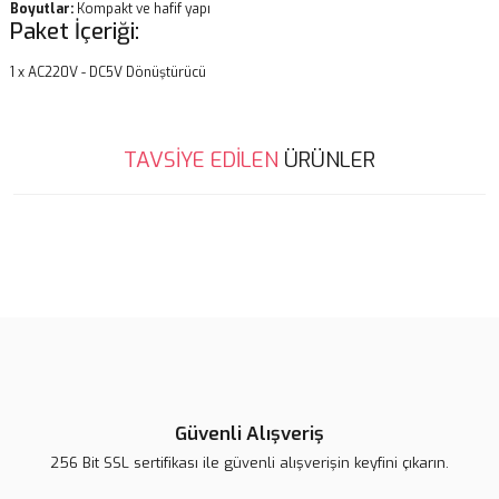
Boyutlar:
Kompakt ve hafif yapı
Paket İçeriği:
1 x AC220V - DC5V Dönüştürücü
Bu ürünün fiyat bilgisi, resim, ürün açıklamalarında ve diğer
TAVSİYE EDİLEN
ÜRÜNLER
konularda yetersiz gördüğünüz noktaları öneri formunu kullanarak
Bu ürüne ilk yorumu siz yapın!
tarafımıza iletebilirsiniz.
Görüş ve önerileriniz için teşekkür ederiz.
Yorum Yaz
Ürün resmi kalitesiz, bozuk veya görüntülenemiyor.
Ürün açıklamasında eksik bilgiler bulunuyor.
Ürün bilgilerinde hatalar bulunuyor.
Ürün fiyatı diğer sitelerden daha pahalı.
Bu ürüne benzer farklı alternatifler olmalı.
Güvenli Alışveriş
256 Bit SSL sertifikası ile güvenli alışverişin keyfini çıkarın.