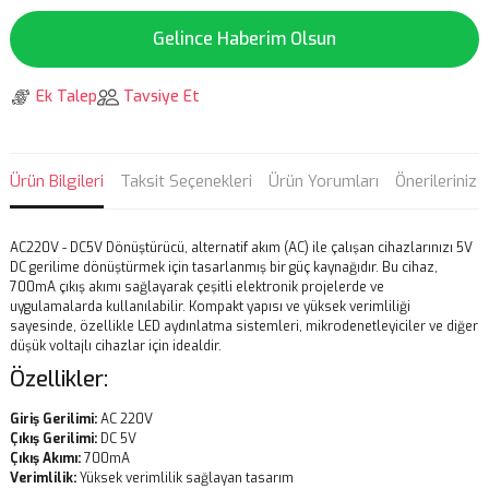
Gelince Haberim Olsun
Ek Talep
Tavsiye Et
Ürün Bilgileri
Taksit Seçenekleri
Ürün Yorumları
Önerileriniz
AC220V - DC5V Dönüştürücü, alternatif akım (AC) ile çalışan cihazlarınızı 5V
DC gerilime dönüştürmek için tasarlanmış bir güç kaynağıdır. Bu cihaz,
700mA çıkış akımı sağlayarak çeşitli elektronik projelerde ve
uygulamalarda kullanılabilir. Kompakt yapısı ve yüksek verimliliği
sayesinde, özellikle LED aydınlatma sistemleri, mikrodenetleyiciler ve diğer
düşük voltajlı cihazlar için idealdir.
Özellikler:
Giriş Gerilimi:
AC 220V
Çıkış Gerilimi:
DC 5V
Çıkış Akımı:
700mA
Verimlilik:
Yüksek verimlilik sağlayan tasarım