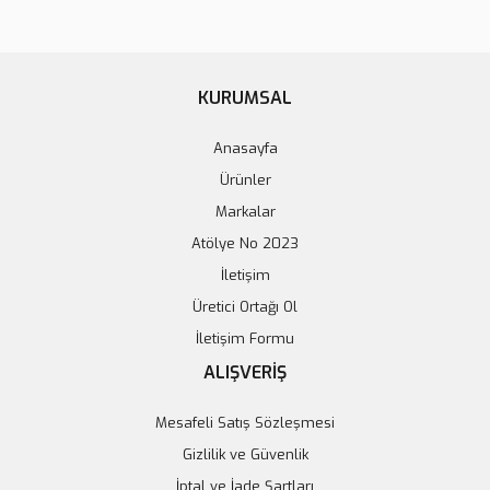
KURUMSAL
Anasayfa
Ürünler
Markalar
PCF8591 Analog Dijital Dönüştürücü Modülü
Atölye No 2023
İletişim
122,83 TL
Üretici Ortağı Ol
Sepete Ekle
İletişim Formu
ALIŞVERİŞ
Tükendi
Mesafeli Satış Sözleşmesi
Gizlilik ve Güvenlik
İptal ve İade Şartları