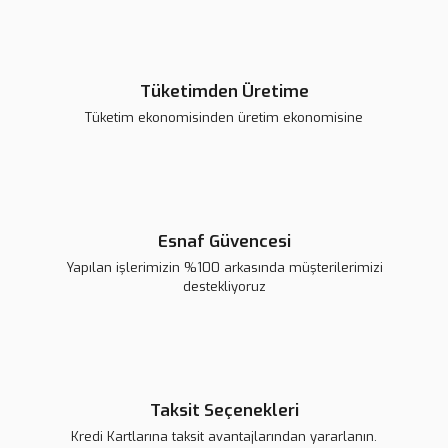
Gönder
Tüketimden Üretime
Tüketim ekonomisinden üretim ekonomisine
HDMI Erkek to DVI 24+5 Dişi Dönüştürücü Adaptör
168,53 TL
Esnaf Güvencesi
Sepete Ekle
Yapılan işlerimizin %100 arkasında müşterilerimizi
destekliyoruz
Taksit Seçenekleri
Kredi Kartlarına taksit avantajlarından yararlanın.