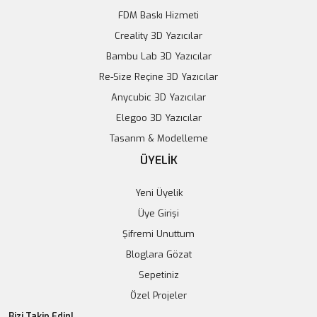
Stokta Yok
FDM Baskı Hizmeti
Creality 3D Yazıcılar
Tükendi
Bambu Lab 3D Yazıcılar
Re-Size Reçine 3D Yazıcılar
Anycubic 3D Yazıcılar
Elegoo 3D Yazıcılar
Tasarım & Modelleme
ÜYELİK
Yeni Üyelik
Üye Girişi
Şifremi Unuttum
Bloglara Gözat
Sepetiniz
Özel Projeler
Mini DisplayPort to HDMI Dönüştürücü Adaptör
Bizi Takip Edin!