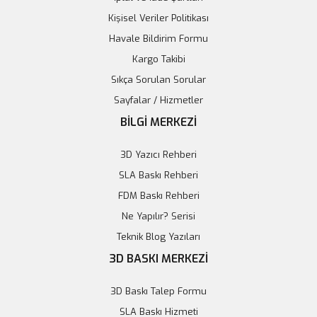
Kişisel Veriler Politikası
Havale Bildirim Formu
Kargo Takibi
Sıkça Sorulan Sorular
Sayfalar / Hizmetler
BİLGİ MERKEZİ
3D Yazıcı Rehberi
SLA Baskı Rehberi
FDM Baskı Rehberi
Ne Yapılır? Serisi
Teknik Blog Yazıları
3D BASKI MERKEZİ
AC 220V - DC 5V Dönüştürücü 3W Güç Kaynağı - HLK-PM01
3D Baskı Talep Formu
257,09 TL
SLA Baskı Hizmeti