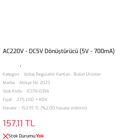
AC220V - DC5V Dönüştürücü (5V - 700mA)
Kategori
Voltaj Regülatör Kartları
,
Bütün Ürünler
Marka
Atölye No 2023
Stok Kodu
ICSTK-0394
Fiyat
2,75 USD + KDV
Havale
153,97 TL (%2,00 havale indirimi)
157,11 TL
Stok Durumu:
Yok