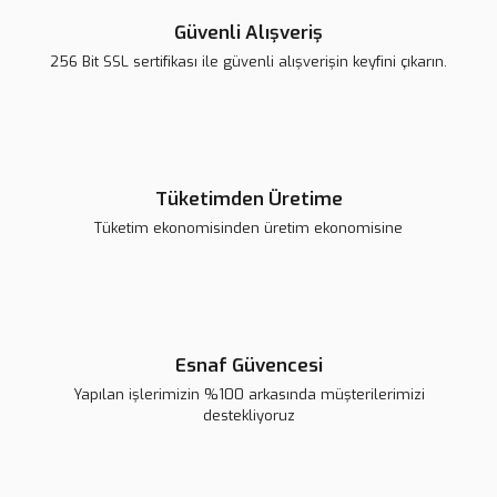
Güvenli Alışveriş
256 Bit SSL sertifikası ile güvenli alışverişin keyfini çıkarın.
MQ-3 Alkol Ölçüm Sensörü
MQ-135 Hava Kalitesi Sensörü
Gönder
91,41 TL
79,98 TL
Tüketimden Üretime
Sepete Ekle
Sepete Ekle
Tüketim ekonomisinden üretim ekonomisine
Esnaf Güvencesi
Yapılan işlerimizin %100 arkasında müşterilerimizi
destekliyoruz