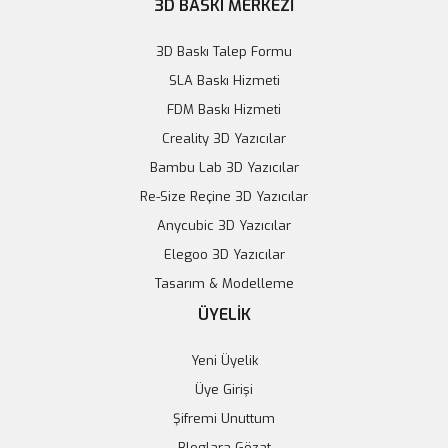
3D BASKI MERKEZİ
3D Baskı Talep Formu
SLA Baskı Hizmeti
FDM Baskı Hizmeti
Creality 3D Yazıcılar
Bambu Lab 3D Yazıcılar
Re-Size Reçine 3D Yazıcılar
Anycubic 3D Yazıcılar
Elegoo 3D Yazıcılar
MQ-7 Karbon Monoksit Ölçüm Modülü (CO)
Tasarım & Modelleme
99,98 TL
ÜYELİK
Sepete Ekle
Yeni Üyelik
Üye Girişi
Şifremi Unuttum
Bloglara Gözat