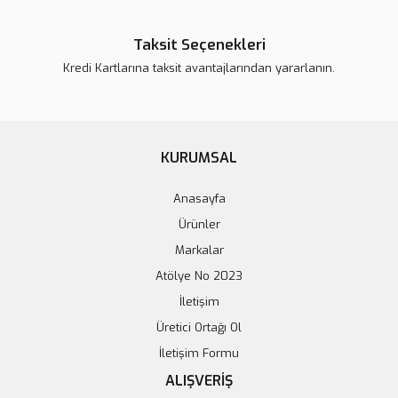
Taksit Seçenekleri
Kredi Kartlarına taksit avantajlarından yararlanın.
MQ-7 Karbon Monoksit Ölçüm Sensörü (CO)
KURUMSAL
85,70 TL
Anasayfa
Ürünler
Sepete Ekle
Markalar
Atölye No 2023
İletişim
Üretici Ortağı Ol
İletişim Formu
ALIŞVERİŞ