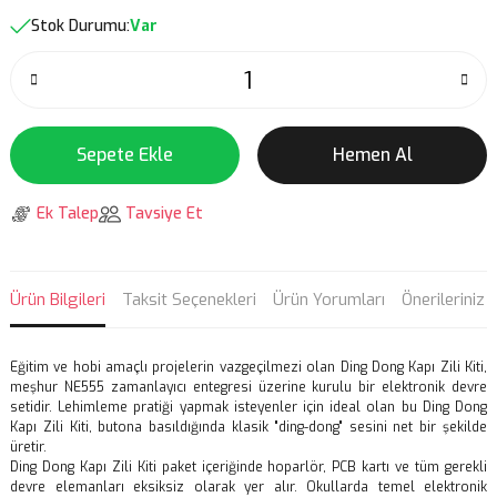
Stok Durumu:
Var
Sepete Ekle
Hemen Al
Ek Talep
Tavsiye Et
Ürün Bilgileri
Taksit Seçenekleri
Ürün Yorumları
Önerileriniz
Eğitim ve hobi amaçlı projelerin vazgeçilmezi olan Ding Dong Kapı Zili Kiti,
meşhur NE555 zamanlayıcı entegresi üzerine kurulu bir elektronik devre
setidir. Lehimleme pratiği yapmak isteyenler için ideal olan bu Ding Dong
Kapı Zili Kiti, butona basıldığında klasik "ding-dong" sesini net bir şekilde
üretir.
Ding Dong Kapı Zili Kiti paket içeriğinde hoparlör, PCB kartı ve tüm gerekli
devre elemanları eksiksiz olarak yer alır. Okullarda temel elektronik