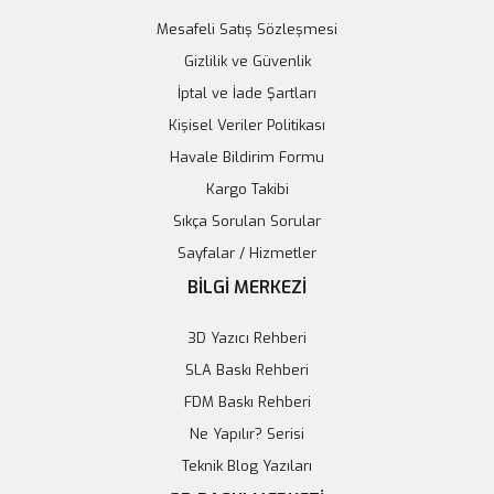
Mesafeli Satış Sözleşmesi
Gizlilik ve Güvenlik
İptal ve İade Şartları
Kişisel Veriler Politikası
Havale Bildirim Formu
Kargo Takibi
Sıkça Sorulan Sorular
MQ-6 Butan, Propan ve LPG Ölçüm Modülü
Sayfalar / Hizmetler
125,69 TL
BİLGİ MERKEZİ
Sepete Ekle
3D Yazıcı Rehberi
SLA Baskı Rehberi
FDM Baskı Rehberi
Ne Yapılır? Serisi
Teknik Blog Yazıları