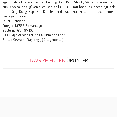
eğitiminde sıkça tercih edilen bu Ding Dong Kapı Zili Kiti, 6V ile 9V arasındaki
düşük voltajlarla güvenle çalıştırılabilir. Kurulumu basit, eğlencesi yüksek
olan Ding Dong Kapı Zili Kiti ile kendi kapı zilinizi tasarlamaya hemen
başlayabilirsiniz.
Teknik Detaylar:
Entegre: NE555 Zamanlayıcı
Besleme: 6V - 9V DC
Ses Çıkışı: Paket dahilinde 8 Ohm hoparlör
Zorluk Seviyesi: Başlangıç (Kolay montaj)
Bu ürünün fiyat bilgisi, resim, ürün açıklamalarında ve diğer
TAVSİYE EDİLEN
ÜRÜNLER
konularda yetersiz gördüğünüz noktaları öneri formunu kullanarak
Bu ürüne ilk yorumu siz yapın!
tarafımıza iletebilirsiniz.
Görüş ve önerileriniz için teşekkür ederiz.
Yorum Yaz
Ürün resmi kalitesiz, bozuk veya görüntülenemiyor.
Ürün açıklamasında eksik bilgiler bulunuyor.
Ürün bilgilerinde hatalar bulunuyor.
Ürün fiyatı diğer sitelerden daha pahalı.
Bu ürüne benzer farklı alternatifler olmalı.