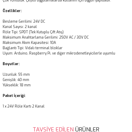
Çok Yönlülük: Çeşitli uygulamalarda kullanım için uygun yapıdadır.
Özellikler:
Besleme Gerilimi: 24V DC
Kanal Sayısı: 2 kanal
Röle Tipi: SPDT (Tek Kutuplu Çift Atış)
Maksimum Anahtarlama Gerilimi: 250V AC / 30V DC
Maksimum Akım Kapasitesi: 10A
Bağlantı Tipi: Vidalı terminal bloklar
Uyum: Arduino, Raspberry Pi, ve diğer mikrodenetleyicilerle uyumlu
Boyutlar:
Uzunluk: 55 mm
Genişlik: 40 mm
Yükseklik: 18 mm
Paket İçeriği:
1 x 24V Röle Kartı 2 Kanal
Bu ürünün fiyat bilgisi, resim, ürün açıklamalarında ve diğer
TAVSİYE EDİLEN
ÜRÜNLER