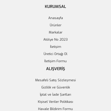
KURUMSAL
Anasayfa
Ürünler
Markalar
Atölye No 2023
İletişim
Üretici Ortağı Ol
İletişim Formu
ALIŞVERİŞ
8 Kanal 5V Röle kartı Modülü
5V 6 Kanal Röle Kartı Modülü
Mesafeli Satış Sözleşmesi
228,52 TL
239,95 TL
Gizlilik ve Güvenlik
İptal ve İade Şartları
Sepete Ekle
Sepete Ekle
Kişisel Veriler Politikası
Havale Bildirim Formu