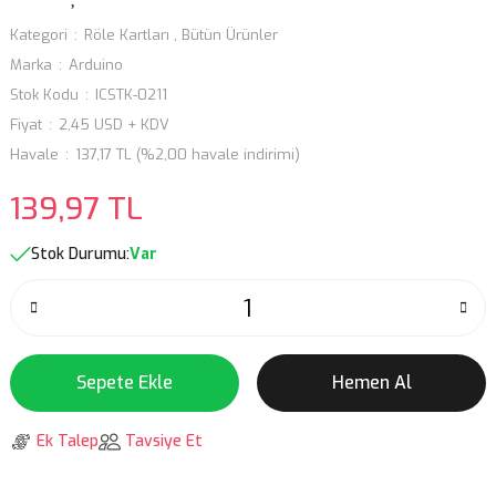
Kategori
Röle Kartları
,
Bütün Ürünler
Marka
Arduino
Stok Kodu
ICSTK-0211
Fiyat
2,45 USD + KDV
Havale
137,17 TL (%2,00 havale indirimi)
139,97 TL
Stok Durumu:
Var
Sepete Ekle
Hemen Al
Ek Talep
Tavsiye Et