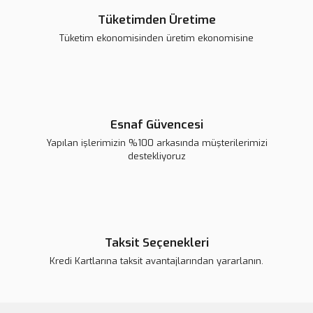
Tüketimden Üretime
Songle SLA-12VDC-SL-A 12V 30A 5 Pin Röle
Tüketim ekonomisinden üretim ekonomisine
71,41 TL
Sepete Ekle
Esnaf Güvencesi
Yapılan işlerimizin %100 arkasında müşterilerimizi
destekliyoruz
Taksit Seçenekleri
12V 1 Kanal LDR Işık Sensörü Kontrollü Röle Kartı
Kredi Kartlarına taksit avantajlarından yararlanın.
114,26 TL
Sepete Ekle